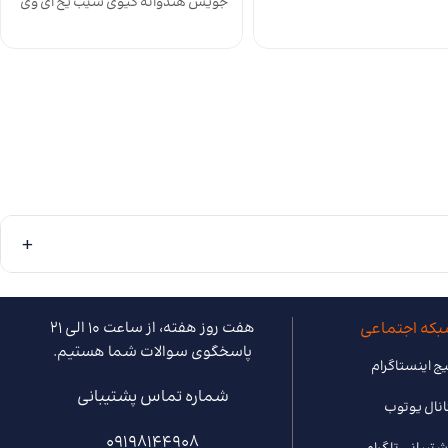
IVG Vanilla Biscuit E
جویس هندوانه کیوی سیب یخ آی وی
جی IVG Tropical Ice Blast E-Juice
که اجتماعی
هفت روز هفته، از ساعت 10 الی 21
پاسخگوی سوالات شما هستیم.
ج اینستاگرام
شماره تماس پشتیبانی
انال یوتوب
09198144908