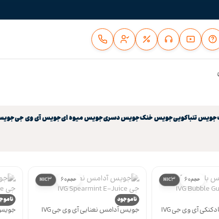
جویس تنباکویی
جویس خنک
جویس دسری
جویس میوه ای
جویس آی وی جی
جویس 
3
60
3
60
حجم
NIC
حجم
NIC
ناموجود
ناموج
جویس آدامس بادکنکی آی وی جی IVG
جویس آدامس نعنایی آی وی جی IVG
جویس 