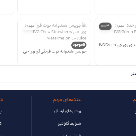
-Juice
Spearmint E-Juice
Bubb
60
3
60
حجم
NIC
حجم
جویس لیمو خنک آی وی جی IVG Green
ناموجود
جویس هندوانه توت فرنگی آی وی جی
IVG Chew Strawberry Watermelon E-
Juice
تر
م
لینک‌های مهم
شب
روش‌های ارسال
پی
شرایط گارانتی
ک