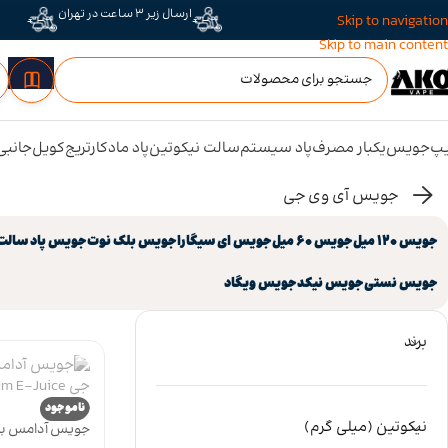
ارسال زیر 3 ساعت در تهران
Skip to navigation
Skip to main content
پ
جویس
یکبار مصرف
پاد سیستم
سالت نیکوتین
پاد ماد
کارتریج
کویل
جانبی
جویس آی وی جی
جویس 120 میل
جویس 60 میل
جویس ای سیگارا
جویس بلک نوت
جویس پاد سالت
جویس نستی
جویس نیکد
جویس ویگاد
برند
ناموجود
نیکوتین (میلی گرم)