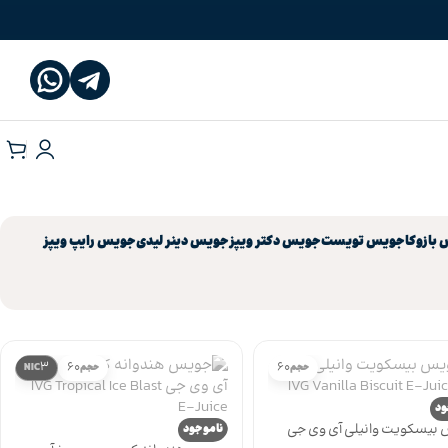
بازوکا
جویس تویست
جویس دکتر ویپز
جویس دینر لیدی
جویس رایپ ویپز
3
60
60
حجم
حجم
NIC
ود
بیسکویت وانیلی آی وی جی
ناموجود