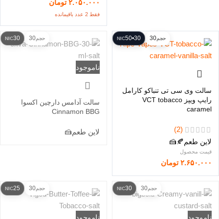
۲.۰۵۰.۰۰۰
تومان
فقط 2 عدد باقیمانده
30
30
30•50
30
حجم
NIC
حجم
NIC
ناموجود
سالت وی سی تی تنباکو کارامل
رایپ ویپز VCT tobacco
سالت آدامس دارچین اکسوا
caramel
Cinnamon BBG
(2)
لاین طعم
🍰
لاین طعم
🍂
🍰
۲.۶۵۰.۰۰۰
تومان
25
30
30
30
حجم
NIC
حجم
NIC
ناموجود
ناموجود