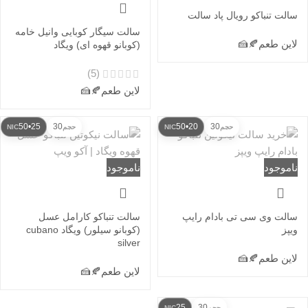
سالت تنباکو رویال پاد سالت
سالت سیگار کوبایی وانیل خامه
لاین طعم
🍂
🍰
(کوبانو قهوه ای) ویگاد
(5)
لاین طعم
🍂
🍰
25•50
30
20•50
30
حجم
NIC
حجم
NIC
ناموجود
ناموجود
سالت وی سی تی بادام رایپ
سالت تنباکو کارامل عسل
ویپز
(کوبانو سیلور) ویگاد cubano
silver
لاین طعم
🍂
🍰
لاین طعم
🍂
🍰
25
30
حجم
NIC