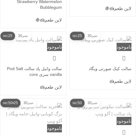
Strawberry Watermelon
Bubblegum
لاین طعم
🍰
🍇
لاین طعم
🍰
🍇
25
30
25
30
حجم
NIC
حجم
NIC
ناموجود
ناموجود
سالت کیک صورتی ویگاد
سالت وانیل پاد سالت Pod Salt
vanilla سری core
لاین طعم
🍰
لاین طعم
🍰
25•50
30
50
30
حجم
NIC
حجم
NIC
ناموجود
ناموجود