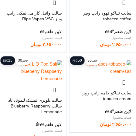
سالت تنباکو قهوه رایپ ویپز
سالت وانیل کارامل نمکی رایپ
tobacco coffee
ویپز Ripe Vapes VSC
لاین طعم
🍂
🍰
لاین طعم
🍰
۲.۶۵۰.۰۰۰
تومان
۲.۶۵۰.۰۰۰
تومان
25
30
50
30
حجم
NIC
حجم
NIC
سالت تنباکو خامه رایپ ویپز
tobacco cream
سالت بلوبری تمشک لیموناد پاد
سالت Blueberry Raspberry
لاین طعم
🍂
🍰
Lemonade
۲.۶۵۰.۰۰۰
تومان
لاین طعم
🍰
🍇