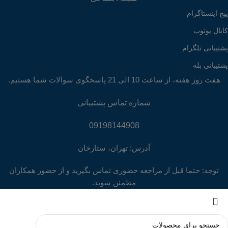
پیج اینستاگرام
کانال یوتوب
پشتیبانی تلگرام
پشتیبانی بله
هفت روز هفته، از ساعت 10 الی 21 پاسخگوی سوالات شما هستیم.
شماره تماس پشتیبانی
09198144908
آدرس: تهران، ستارخان
توجه: حتما قبل از مراجعه حضوری تماس بگیرید و از حضور همکاران
مطمئن شوید.