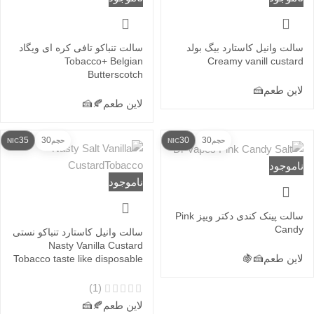
سالت وانیل کاستارد بیگ بولد
سالت تنباکو تافی کره ای ویگاد
Tobacco+ Belgian
Creamy vanill custard
Butterscotch
لاین طعم
🍰
لاین طعم
🍂
🍰
35
30
30
30
حجم
NIC
حجم
NIC
ناموجود
ناموجود
سالت پینک کندی دکتر ویپز Pink
Candy
سالت وانیل کاستارد تنباکو نستی
Nasty Vanilla Custard
لاین طعم
🍰
🍇
Tobacco taste like disposable
(1)
لاین طعم
🍂
🍰