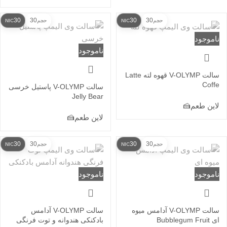
30
30
30
30
حجم
NIC
حجم
NIC
ناموجود
ناموجود
سالت V-OLYMP قهوه لته Latte
Coffe
سالت V-OLYMP پاستیل خرسی
Jelly Bear
لاین طعم
🍰
لاین طعم
🍰
30
30
30
30
حجم
NIC
حجم
NIC
ناموجود
ناموجود
سالت V-OLYMP آدامس میوه
سالت V-OLYMP آدامس
ای Bubblegum Fruit
بادکنکی هندوانه و توت فرنگی