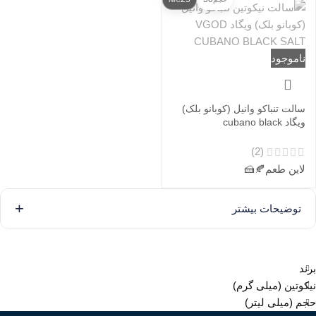
ناموجود
سالت تنباکو وانیل (کوبانو بلک)
ویگاد cubano black
(2)
لاین طعم
🍂
🍰
توضیحات بیشتر
برند
نیکوتین (میلی گرم)
حجم (میلی لیتر)