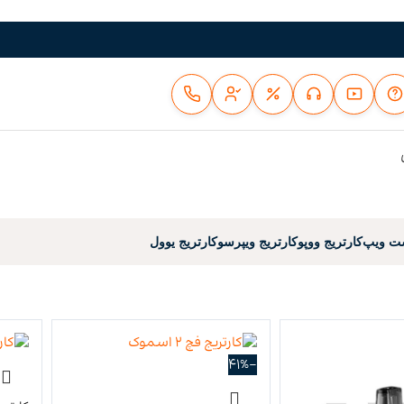
ست ویپ
کارتریج ووپو
کارتریج ویپرسو
کارتریج یوول
-41%