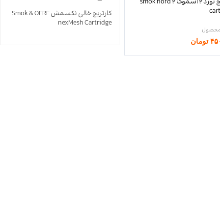
کارتریج نورد 2 اسموک smok nord 2
car
کارتریج خالی نکسمش Smok & OFRF
nexMesh Cartridge
۴۵
تومان