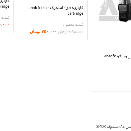
tridge
کارتریج فچ 2 اسموک smok fetch 2
cartridge
۰.۰۰۰
۵۹۰.۰۰۰
تومان
۳۵۰.۰۰۰
تومان
کارتریج نکس مینی وتوفو Wotofo
کارتریج آی پی ایکس 80 اسموک SMOK