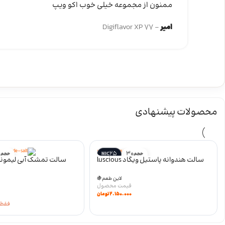
ممنون از مجموعه خیلی خوب اکو ویپ
امیر
Digiflavor XP 77
محصولات پیشنهادی
0
25
30
حجم
NIC
حجم
سالت هندوانه پاستیل ویگاد luscious
ade
لاین طعم
🍇
۲.۱۵۰.۰۰۰
تومان
فقط 1 عدد باقیمان