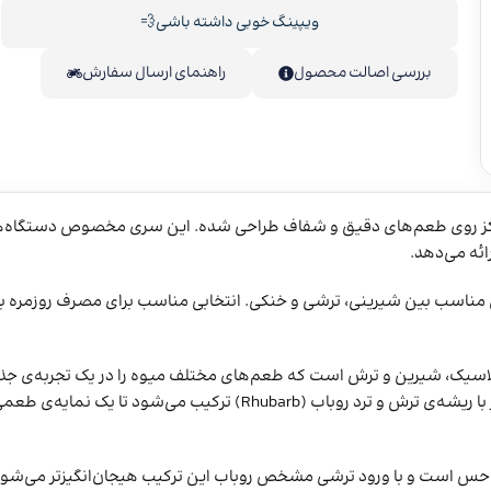
ویپینگ خوبی داشته باشی💨
بررسی اصالت محصول
راهنمای ارسال سفارش
لاین پیشرفته از برند Pod Salt است که با تمرکز روی طعم‌های دقیق و شفاف طراحی شده. این سری مخصوص دستگ
ئه می‌دهد.
 دارند با بالانس مناسب بین شیرینی، ترشی و خنکی. انتخابی مناسب برای مصرف روزمره
Pod Salt Strawberr یک ویپ میوه‌ای کلاسیک، شیرین و ترش است که طعم‌های مختلف میوه را در یک تجربه‌ی
هم قرار می‌دهد. در این ترکیب، توت‌فرنگی آبدار و شیرین به همراه موز با ریشه‌ی ترش و ترد روبا‌ب (Rhubarb) ترکیب می
حس است و با ورود ترشی مشخص روبا‌ب این ترکیب هیجان‌انگیزتر می‌شود