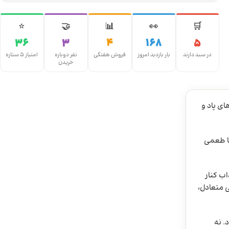
⭐
🤝
📊
👀
🛒
36
3
4
168
5
در سبد دارند
بار بازدید امروز
فروش هفتگی
نفر دوباره
امتیاز ۵ ستاره
خریدن
اه‌های پاد و
 با طعمی
 جذاب کنار
‌شود تا یک نمایه‌ی طعمی متعادل،
. نه