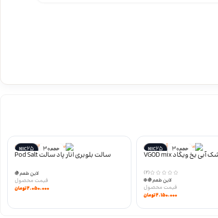
25
30
25
30
حجم
NIC
حجم
NIC
سالت تمشک آبی یخ ویگاد VGOD mix
سالت بلوبری انار پاد سالت Pod Salt
blue razz ice Salt
Blueberry Pomegranate سری core
(2)
لاین طعم
🍇
لاین طعم
🍇
❄️
۲.۰۵۰.۰۰۰
تومان
۲.۱۵۰.۰۰۰
تومان