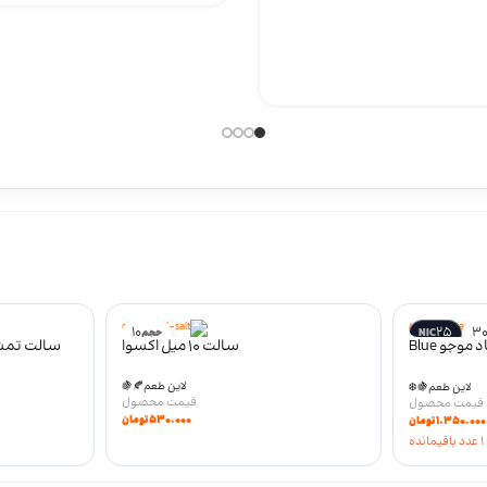
10
25
3
NIC
حجم
سالت تمشک آبی لیموناد موجو Blue
سالت 10 میل اکسوا
razz lemon
لاین طعم
🍂
🍇
لاین طعم
🍇
❄️
۵۳۰.۰۰۰
تومان
۱.۳۵۰.۰۰۰
تومان
ده