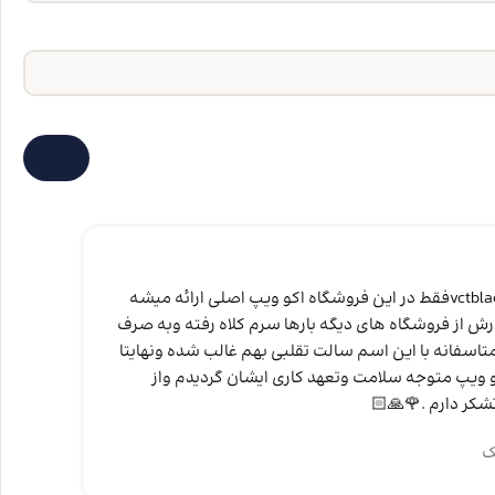
من 
سلام ودرود:این برند سالت vctblackفقط در این فروشگاه اکو ویپ اصلی ارائه میشه
کار
رش از فروشگاه های دیگه بارها سرم کلاه رفته وبه صرف
انت
اسفانه با این اسم سالت تقلبی بهم غالب شده ونهایتا
نظر
 ویپ متوجه سلامت وتعهد کاری ایشان گردیدم واز
وات
شکر دارم .🌹🙏🏻
مح
ک