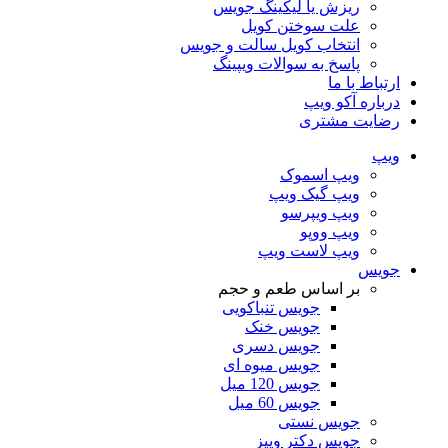
ریزش یا لیکینگ جویس
علت سوختن کویل
انتخاب کویل سالت و جویس
پاسخ به سوالات ویپینگ
ارتباط با ما
درباره آکو ویپ
رضایت مشتری
ویپ
ویپ اسموک
ویپ گیک ویپ
ویپ ویپرسو
ویپ ووپو
ویپ لاست ویپ
جویس
بر اساس طعم و حجم
جویس تنباکویی
جویس خنک
جویس دسری
جویس میوه ای
جویس 120 میل
جویس 60 میل
جویس نستی
جویس دکتر ویپز