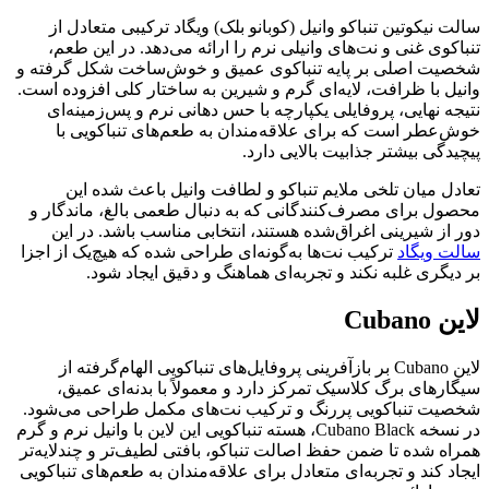
سالت نیکوتین تنباکو وانیل (کوبانو بلک) ویگاد ترکیبی متعادل از
تنباکوی غنی و نت‌های وانیلی نرم را ارائه می‌دهد. در این طعم،
شخصیت اصلی بر پایه تنباکوی عمیق و خوش‌ساخت شکل گرفته و
وانیل با ظرافت، لایه‌ای گرم و شیرین به ساختار کلی افزوده است.
نتیجه نهایی، پروفایلی یکپارچه با حس دهانی نرم و پس‌زمینه‌ای
خوش‌عطر است که برای علاقه‌مندان به طعم‌های تنباکویی با
پیچیدگی بیشتر جذابیت بالایی دارد.
تعادل میان تلخی ملایم تنباکو و لطافت وانیل باعث شده این
محصول برای مصرف‌کنندگانی که به دنبال طعمی بالغ، ماندگار و
دور از شیرینی اغراق‌شده هستند، انتخابی مناسب باشد. در این
سالت ویگاد
ترکیب نت‌ها به‌گونه‌ای طراحی شده که هیچ‌یک از اجزا
بر دیگری غلبه نکند و تجربه‌ای هماهنگ و دقیق ایجاد شود.
لاین Cubano
لاین Cubano بر بازآفرینی پروفایل‌های تنباکویی الهام‌گرفته از
سیگارهای برگ کلاسیک تمرکز دارد و معمولاً با بدنه‌ای عمیق،
شخصیت تنباکویی پررنگ و ترکیب نت‌های مکمل طراحی می‌شود.
در نسخه Cubano Black، هسته تنباکویی این لاین با وانیل نرم و گرم
همراه شده تا ضمن حفظ اصالت تنباکو، بافتی لطیف‌تر و چندلایه‌تر
ایجاد کند و تجربه‌ای متعادل برای علاقه‌مندان به طعم‌های تنباکویی