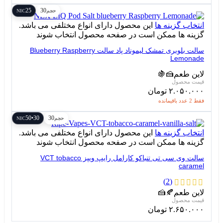
25
30
حجم
NIC
انتخاب گزینه ها
این محصول دارای انواع مختلفی می باشد.
گزینه ها ممکن است در صفحه محصول انتخاب شوند
سالت بلوبری تمشک لیموناد پاد سالت Blueberry Raspberry
Lemonade
لاین طعم
🍰
🍇
۲.۰۵۰.۰۰۰
تومان
فقط 2 عدد باقیمانده
30•50
30
حجم
NIC
انتخاب گزینه ها
این محصول دارای انواع مختلفی می باشد.
گزینه ها ممکن است در صفحه محصول انتخاب شوند
سالت وی سی تی تنباکو کارامل رایپ ویپز VCT tobacco
caramel
(2)
لاین طعم
🍂
🍰
۲.۶۵۰.۰۰۰
تومان