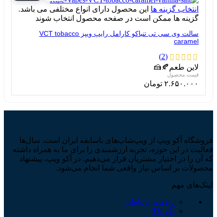
انتخاب گزینه ها
این محصول دارای انواع مختلفی می باشد.
گزینه ها ممکن است در صفحه محصول انتخاب شوند
سالت وی سی تی تنباکو کارامل رایپ ویپز VCT tobacco
caramel
(2)
لاین طعم
🍂
🍰
۲.۶۵۰.۰۰۰
تومان
فروشگاه آکو ویپ از ویپ‌شاپ‌های باسابقه ایران است. سال‌ها
فعالیت در این حوزه، تجربه ارزشمندی را برای ما به همراه داشته
که آن را در اختیار مشتریان قرار می‌دهیم. در آکو ویپ، پیشنهاد
محصولات بر اساس نیاز واقعی شما انجام می‌شود.
لینک‌های مهم
راه‌های ارتباطی
آکو TV