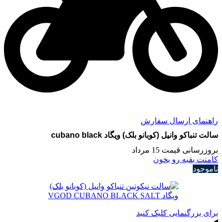
راهنمای ارسال سفارش
سالت تنباکو وانیل (کوبانو بلک) ویگاد cubano black
بروزرسانی قیمت 15 مرداد
کامنت بقیه رو بخون
ناموجود
برای بزرگنمایی کلیک کنید