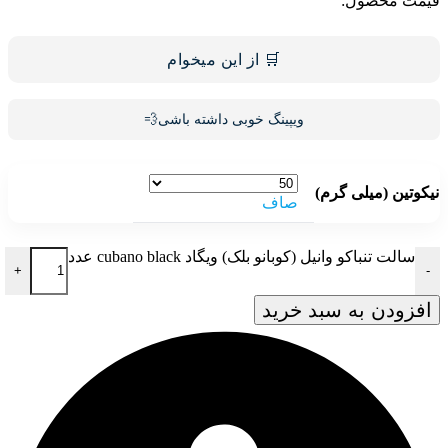
قیمت محصول:
🛒 از این میخوام
ویپینگ خوبی داشته باشی💨
نیکوتین (میلی گرم)
صاف
سالت تنباکو وانیل (کوبانو بلک) ویگاد cubano black عدد
+
-
افزودن به سبد خرید