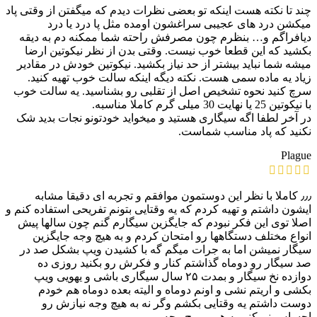
چند تا نکته هست اینکه تو بعضی نظرات دیدم که میگفتن از وقتی پاد
میکشن درد های عجیبی سراغشون اومده مثل پا درد یا درد
دیافراگم و… بنظرم چون مصرفش راحته شما ممکنه دم به دیقه
بکشید که این قطعا خوب نیست. وقتی بدن از نظر نیکوتین ارضا
میشه شما نباید بیشتر از حد نیاز بکشید. نیکوتین خودش در مقادیر
زیاد یه ماده سمی هست. نکته دیگه اینکه سالت خوب تهیه کنید.
سرچ کنید نحوه تشخیص اصل از تقلبی رو بشناسید. یه سالت خوب
با نیکوتین 25 یا نهایت 30 میلی گرم کاملا مناسبه.
در آخر لطفا اگه سیگاری هستید و میخواید خودتونو نجات بدید شک
نکنید که پاد مناسب شماست.
Plague
٫٫٫ کاملا با نظر این دوستمون موافقم و تجربه ای دقیقا مشابه
ایشون داشتم و تهیه کردم که یه وقتایی بتونم تفریحی استفاده کنم و
اصلا توی این فکر نبودم که جایگزین سیگارم گنم چون سالها پیش
انواع مختلف دستگاهها رو امتحان کردم و به هیچ وجه جایگزین
سیگار نمیشن اما به جرات میگم گه با کشیدن ویپ بشکل صد در
صد سیگار رو دوماه گذاشتم کنار و فکرش رو بکنید روزی ده
دوازده نخ سیگار و بمدت ۲۵ سال سیگاری باشی و یهویی ویپ
بکشی و اریتم نشی و اونم دوماه و الیته بعده دوماه هم خودم
دوست داشتم یه وقتایی بکشم وگر نه به هیچ وجه نیازش رو
احساس نمیکنم به هییییییییچ وجه ….