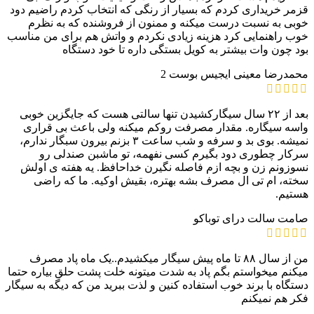
قزمر خریداری کردم که بسیار از رنگی که انتخاب کردم راضیم دود
خوبی به نسبت درست میکنه و ممنون از فروشنده که به نظرم
خوب راهنمایی کرد هزینه زیادی نکردم و واتش هم برای من مناسب
بود چون وات بیشتر به کویل بستگی داره تا خود دستگاه
محمدرضا معینی
ایجیس بوست 2
بعد از ۲۲ سال سیگارکشیدن تنها سالتی هست که جایگزین خوبی
واسه سیگاره. مقدار مصرفت رو‌کم میکنه ولی باعث بی قراری
نمیشه. بوی بد و سرفه و شب ساعت ۳ بزنم بیرون سبگار ندارم،
سرکار چطوری دود بگیرم کسی نفهمه، تو ماشبن صندلی رو
نسوزونم زن و بچه ازم فاصله نگیرن خداحافظ. یه هفته ی اولش
سخته، ام تی ال مصرف بشه بهتره، بقیش اوکیه. ما که راضی
هستیم.
صامت
سالت درای توباکو
من از سال ۸۸ تا ماه پیش سیگار میکشیدم..یک ماه پاد مصرف
میکنم میخواستم بگم پاد به شدت میتونه خلت پشت حلق بیاره حتما
دستگاه با برند خوب استفاده کنین و لذت ببرید من که دیگه به سیگار
فکر هم نمیکنم