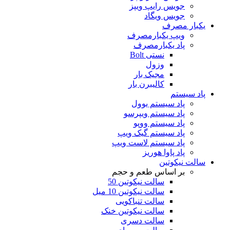
جویس رایپ ویپز
جویس ویگاد
یکبار مصرف
ویپ یکبارمصرف
پاد یکبارمصرف
نستی Bolt
وزول
مجیک بار
کالیبرن بار
پاد سیستم
پاد سیستم یوول
پاد سیستم ویپرسو
پاد سیستم ووپو
پاد سیستم گیک ویپ
پاد سیستم لاست ویپ
پاد پاوا هوریز
سالت نیکوتین
بر اساس طعم و حجم
سالت نیکوتین 50
سالت نیکوتین 10 میل
سالت تنباکویی
سالت نیکوتین خنک
سالت دسری