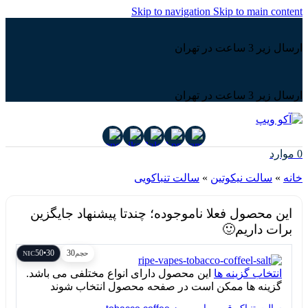
Skip to navigation
Skip to main content
ارسال زیر 3 ساعت در تهران
ارسال زیر 3 ساعت در تهران
0
موارد
خانه
»
سالت نیکوتین
»
سالت تنباکویی
این محصول فعلا ناموجوده؛ چندتا پیشنهاد جایگزین
برات داریم🙂
30•50
30
حجم
NIC
انتخاب گزینه ها
این محصول دارای انواع مختلفی می باشد.
گزینه ها ممکن است در صفحه محصول انتخاب شوند