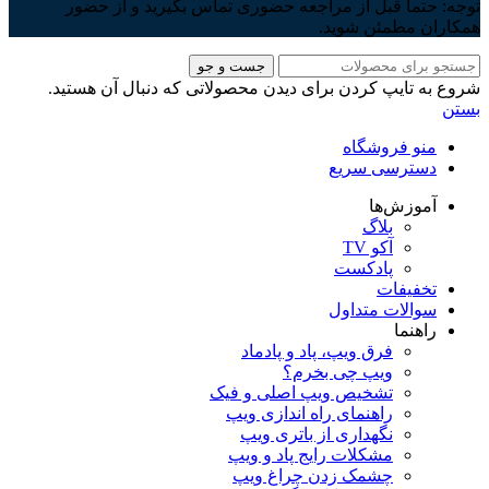
توجه: حتما قبل از مراجعه حضوری تماس بگیرید و از حضور
همکاران مطمئن شوید.
جست و جو
شروع به تایپ کردن برای دیدن محصولاتی که دنبال آن هستید.
بستن
منو فروشگاه
دسترسی سریع
آموزش‌ها
بلاگ
آکو TV
پادکست
تخفیفات
سوالات متداول
راهنما
فرق ویپ، پاد و پادماد
ویپ چی بخرم؟
تشخیص ویپ اصلی و فیک
راهنمای راه اندازی ویپ
نگهداری از باتری ویپ
مشکلات رایج پاد و ویپ
چشمک زدن چراغ ویپ