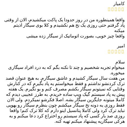
کامیار
واقعا همینطوره من در روز حدودا یک پاکت میکشیدم، الان از وقتی
پاد گرفتم حتی روزی یک نخ هم نکشیدم و کلا بوی سیگار اذیتم
میکنه
واقعا چیز خوبی، بصورت اتوماتیک از سیگار زده میشی
امیر
سلام
میخوام تجربه شخصیم و چند تا نکنه بگم که به درد افراد سیگاری
میخوره.
من هفت سال سیگار کشیدم و عاشق سیگارم. به هیچ عنوان قصد
ترک کردنشو نداشتم و فقط میخواستم یه پاد بگیرم که در کنارش
وقتایی که نمیتونم سیگار بکشم مصرف کنم و بو نگیرم. یک هفته
پیش یه پاد سیستم گیک ویپ ساده خریدم. به طرز عجیبی دیدم که
کاملا میتونه جایگزین سیگار بشه. اصلا فکرشو نمیکردم. ولی الان
فقط روزی یه دونه نخ سیگار میکشم چون بنظرم سیگار رو یهویی
نباید ترک کرد ولی کاملا پتانسیل اینو دارم که کلا ترک کنم! واقعا
روزی صد بار کسی که پاد سیستم رو اختراع کرد دعا میکنم و به
هرکی سیگاریه پیشنهاد میکنم تهیه کنه.