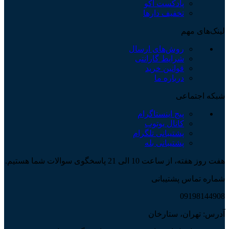
پادکست آکو
تخفیف دارها
لینک‌های مهم
روش‌های ارسال
شرایط گارانتی
قوانین خرید
درباره ما
شبکه اجتماعی
پیج اینستاگرام
کانال یوتوب
پشتیبانی تلگرام
پشتیبانی بله
هفت روز هفته، از ساعت 10 الی 21 پاسخگوی سوالات شما هستیم.
شماره تماس پشتیبانی
09198144908
آدرس: تهران، ستارخان