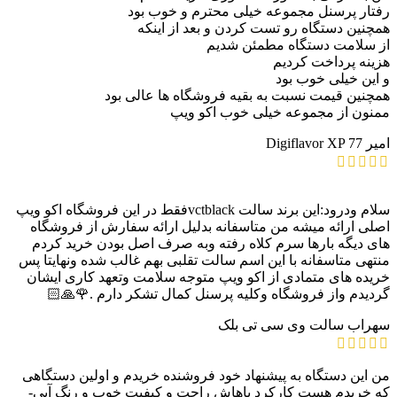
رفتار پرسنل مجموعه خیلی محترم و خوب بود
همچنین دستگاه رو تست کردن و بعد از اینکه
از سلامت دستگاه مطمئن شدیم
هزینه پرداخت کردیم
و این خیلی خوب بود
همچنین قیمت نسبت به بقیه فروشگاه ها عالی بود
ممنون از مجموعه خیلی خوب اکو ویپ
امیر
Digiflavor XP 77
سلام ودرود:این برند سالت vctblackفقط در این فروشگاه اکو ویپ
اصلی ارائه میشه من متاسفانه بدلیل ارائه سفارش از فروشگاه
های دیگه بارها سرم کلاه رفته وبه صرف اصل بودن خرید کردم
منتهی متاسفانه با این اسم سالت تقلبی بهم غالب شده ونهایتا پس
خریده های متمادی از اکو ویپ متوجه سلامت وتعهد کاری ایشان
گردیدم واز فروشگاه وکلیه پرسنل کمال تشکر دارم .🌹🙏🏻
سهراب
سالت وی سی تی بلک
من این دستگاه به پیشنهاد خود فروشنده خریدم و اولین دستگاهی
که خریدم هست کارکرد باهاش راحت و کیفیت خوب و رنگ آبی-