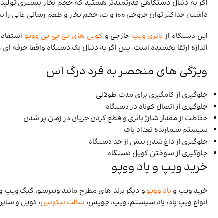
اگر به دنبال دستگاهی قدرتمندتر هستید که حجم بخار بیشتری تولید 
داشتن حداکثر توان خروجی 100 وات، حجم بخار و طعم رسانی عالی را به شما ارائه می دهد.
این دستگاه از
باتری ویپ
خارجی و
کویل های تی پی پی ووپو
اندازه ارتقا بخشیده است. پس اگر به دنبال یک دستگاه واقعا حرفه ای ه
ویژگی های منحصر به فرد درگ اس
جلوگیری از کامگیری برای مدت طولانی
جلوگیری از اتصال کوتاه در دستگاه
حفاظت از مقدار شارژ باتری و قطع کردن جریان در زمان پر شدن
سیستم شمارنده تعداد پاف
جلوگیری از داغ شدن بیش از حد دستگاه
جلوگیری از سوختن کویل دستگاه
خرید ویپ و پاد ووپو
خرید ویپ و
پاد ووپو
و دیگر برند های مطرح مانند ویپرسو، گیگ ویپ 
انواع ویپ پاد، پاد سیستم، ویپ، جویس،
سالت نیکوتین
، کویل و سایر