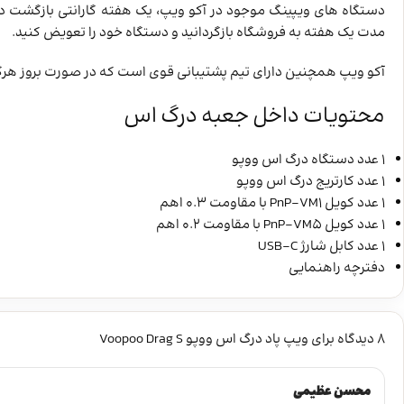
دستگاه های ویپینگ موجود در آکو ویپ، یک هفته گارانتی بازگشت دا
مدت یک هفته به فروشگاه بازگردانید و دستگاه خود را تعویض کنید.
آکو ویپ همچنین دارای تیم پشتیبانی قوی است که در صورت بروز هرگ
محتویات داخل جعبه درگ اس
1 عدد دستگاه درگ اس ووپو
1 عدد کارتریج درگ اس ووپو
1 عدد کویل PnP-VM1 با مقاومت 0.3 اهم
1 عدد کویل PnP-VM5 با مقاومت 0.2 اهم
1 عدد کابل شارژ USB-C
دفترچه راهنمایی
8 دیدگاه برای
ویپ پاد درگ اس ووپو Voopoo Drag S
محسن عظیمی