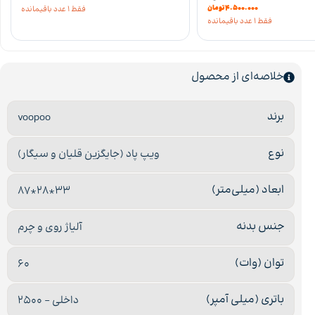
۴.۵۰۰.۰۰۰
تومان
فقط 1 عدد باقیمانده
فقط 1 عدد باقیمانده
خلاصه‌ای از محصول
برند
voopoo
نوع
ویپ پاد (جایگزین قلیان و سیگار)
ابعاد (میلی‌متر)
33*28*87
جنس بدنه
آلیاژ روی و چرم
توان (وات)
60
باتری (میلی آمپر)
داخلی – 2500