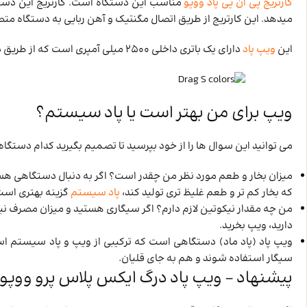
کارتریج پی ان پی پاد ووپو
مناسب این دستگاه است. کارتریج این دستگاه، دارای ظرفیت 4.5 میلی
میدهد. این کارتریج از طریق اتصال مگنتیک و آهن ربایی به دستگاه م
این
ویپ پاد
دارای یک باتری داخلی 2500 میلی آمپری است که از طریق درگاه USB Type-C شارژ می شود.
ویپ برای من بهتر است یا پاد سیستم؟
می توانید این سوال ها را از خود بپرسید تا تصمیم بگیرید کدام دستگ
میزان بخار و طعم مورد نظر من چقدر است؟ اگر به دنبال دستگاهی هستی
که بخار کم تر و طعم غلیظ تری تولید کند،
پاد سیستم
گزینه بهتری است
من چه مقدار نیکوتین لازم دارم؟ اگر سیگاری هستید و میزان مصرف نیک
دارید، ویپ بخرید.
ویپ پاد (پاد ماد) دستگاهی است که ترکیبی از ویپ و پاد سیستم اس
سیگار استفاده شوند و هم به جای قلیان.
پیشنهاد – ویپ پاد درگ ایکس پلاس پرو ووپو