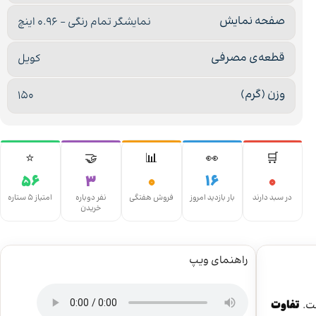
صفحه نمایش
نمایشگر تمام رنگی – 0.96 اینچ
قطعه‌ی مصرفی
کویل
وزن (گرم)
150
⭐
🤝
📊
👀
🛒
56
3
0
16
0
در سبد دارند
بار بازدید امروز
فروش هفتگی
نفر دوباره
امتیاز ۵ ستاره
خریدن
راهنمای ویپ
تفاوت
شت.