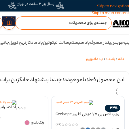
ارسال زیر 3 ساعت در تهران
Skip to navigation
Skip to main content
پ
جویس
یکبار مصرف
پاد سیستم
سالت نیکوتین
پاد ماد
کارتریج
کویل
جانبی
خانه
»
پاد ماد
»
پاد ماد ووپو
این محصول فعلا ناموجوده؛ چندتا پیشنهاد جایگزین برات 
ویپ پاد اکسراس
-33%
ویپ اکس پی ۷۷ دیجی فلیور Geekvape
Digiflavor XP 77W
رنگ‌بندی
(44)