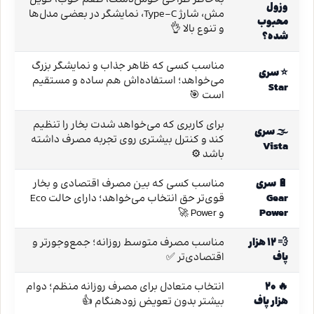
وزول
مش، شارژ Type-C، نمایشگر در بعضی مدل‌ها
محبوب
و تنوع بالا 👌
شده؟
مناسب کسی که ظاهر جذاب و نمایشگر بزرگ
⭐ سری
می‌خواهد؛ استفاده‌اش هم ساده و مستقیم
Star
است 🎯
برای کاربری که می‌خواهد شدت بخار را تنظیم
🌫️ سری
کند و کنترل بیشتری روی تجربه مصرف داشته
Vista
باشد ⚙️
🔋 سری
مناسب کسی که بین مصرف اقتصادی و بخار
Gear
قوی‌تر حق انتخاب می‌خواهد؛ دارای حالت Eco
Power
و Power 🚀
💨 ۱۲ هزار
مناسب مصرف متوسط روزانه؛ جمع‌وجورتر و
پاف
اقتصادی‌تر ✅
🔥 ۲۰
انتخاب متعادل برای مصرف روزانه منظم؛ دوام
هزار پاف
بیشتر بدون تعویض زودهنگام 👍