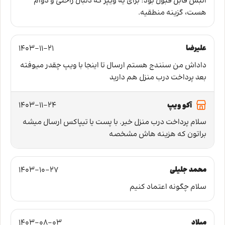
انبش قابل قبول بود؛ برای یه ویپر که دنبال راحتی و دوام
هست، گزینه منطقیه.
علیرضا
1403-11-21
داداش من سنندج هستم ارسال تا اینجا با ویپ چقدر میوفته
بعد پرداخت درب منزل هم دارید
1403-11-24
آکو ویپ
سلام پرداخت درب منزل خیر. با پست یا تیپاکس ارسال میشه
براتون که هزینه هاش مشخصه
محمد جلیلی
1403-10-27
سلام چگونه اعتماد کنیم
میلاد
1403-08-03