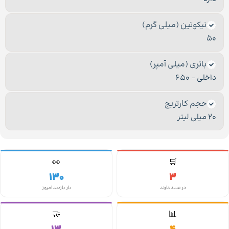
نیکوتین (میلی گرم)
50
باتری (میلی آمپر)
داخلی – 650
حجم کارتریج
20 میلی لیتر
👀
🛒
130
3
در سبد دارند
بار بازدید امروز
🤝
📊