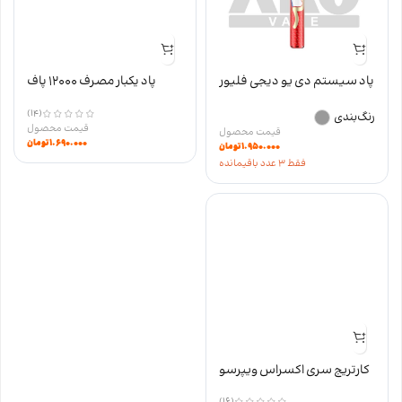
پاد سیستم دی یو دیجی فلیور
پاد یکبار مصرف 12000 پاف
Digiflavor DU Le Mans Edition
STAR وزول نیکوتین 50
(14)
رنگ‌بندی
۱.۶۹۰.۰۰۰
تومان
۱.۹۵۰.۰۰۰
تومان
فقط 3 عدد باقیمانده
کارتریج سری اکسراس ویپرسو
(16)