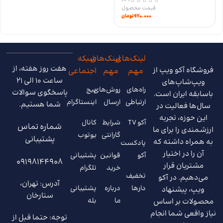
۹۷۰.۰۰۰
تومان
لینک‌های
لینک‌های
شبکه
هفت روز هفته، از
فروشگاه آکو ویپ از
مهم
مهم
اجتماعی
ساعت 10 الی 21
ویپ‌شاپ‌های
راه‌های
روش‌های
پیج
پاسخگوی سوالات
باسابقه ایران است.
ارتباطی
ارسال
اینستاگرام
شما هستیم.
سال‌ها فعالیت در
این حوزه، تجربه
آکو TV
شرایط
کانال
شماره تماس
ارزشمندی را برای ما
گارانتی
یوتوب
پشتیبانی
به همراه داشته که
پادکست
آن را در اختیار
آکو
قوانین
پشتیبانی
09198144908
مشتریان قرار
خرید
تلگرام
تخفیف
می‌دهیم. در آکو
آدرس: تهران،
دارها
درباره
پشتیبانی
ویپ، پیشنهاد
ستارخان
ما
بله
محصولات بر اساس
نیاز واقعی شما انجام
توجه: حتما قبل از