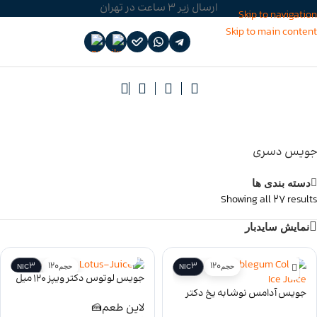
ارسال زیر 3 ساعت در تهران
Skip to navigation
Skip to main content
جویس دسری
دسته بندی ها
Showing all 27 results
نمایش سایدبار
3
120
3
120
حجم
NIC
حجم
NIC
جویس لوتوس دکتر ویپز 120 میل
Lotus
جویس آدامس نوشابه یخ دکتر
ویپز 120 میل Bubblegum Cola Ice
لاین طعم
🍰