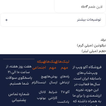
ویپز Dr Vapes Tobacco Kings
Original
لاین طعم
🍂
🍰
توضیحات بیشتر
برند
نیکوتین (میلی گرم)
حجم (میلی لیتر)
لینک‌های
لینک‌های
شبکه
هفت روز هفته، از
فروشگاه آکو ویپ از
مهم
مهم
اجتماعی
ساعت 10 الی 21
ویپ‌شاپ‌های
راه‌های
روش‌های
پیج
پاسخگوی سوالات
باسابقه ایران است.
ارتباطی
ارسال
اینستاگرام
شما هستیم.
سال‌ها فعالیت در
این حوزه، تجربه
آکو TV
شرایط
کانال
شماره تماس
ارزشمندی را برای ما
گارانتی
یوتوب
پشتیبانی
به همراه داشته که
پادکست