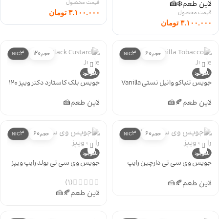
لاین طعم
❄️
🍰
۳.۱۰۰.۰۰۰
تومان
۳.۱۰۰.۰۰۰
تومان
3
120
3
60
حجم
NIC
حجم
NIC
ناموجود
ناموجود
جویس تنباکو وانیل نستی Vanilla
جویس بلک کاستارد دکتر ویپز 120
Tobacco
میل Black Custard
لاین طعم
🍂
🍰
لاین طعم
🍰
3
60
3
60
حجم
NIC
حجم
NIC
ناموجود
ناموجود
جویس وی سی تی دارچین رایپ
جویس وی سی تی بولد رایپ ویپز
ویپز
(1)
لاین طعم
🍂
🍰
لاین طعم
🍂
🍰