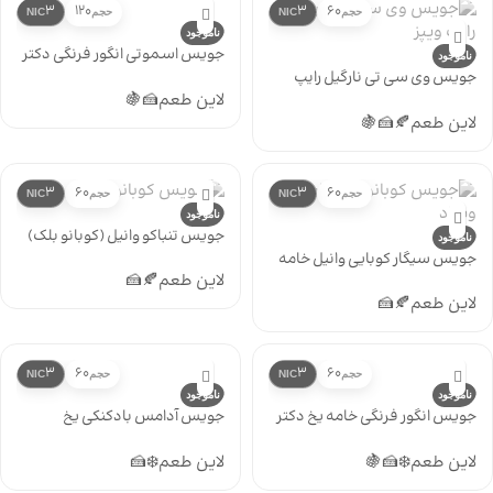
3
120
3
60
حجم
NIC
حجم
NIC
ناموجود
جویس اسموتی انگور فرنگی دکتر
ناموجود
ویپز 120 میل
جویس وی سی تی نارگیل رایپ
ویپز
لاین طعم
🍰
🍇
لاین طعم
🍂
🍰
🍇
3
60
3
60
حجم
NIC
حجم
NIC
ناموجود
جویس تنباکو وانیل (کوبانو بلک)
ناموجود
ویگاد
جویس سیگار کوبایی وانیل خامه
(کوبانو قهوه ای) ویگاد
لاین طعم
🍂
🍰
لاین طعم
🍂
🍰
3
60
3
60
حجم
NIC
حجم
NIC
ناموجود
ناموجود
جویس انگور فرنگی خامه یخ دکتر
جویس آدامس بادکنکی یخ
ویپز
دینرلیدی
لاین طعم
❄️
🍰
🍇
لاین طعم
❄️
🍰