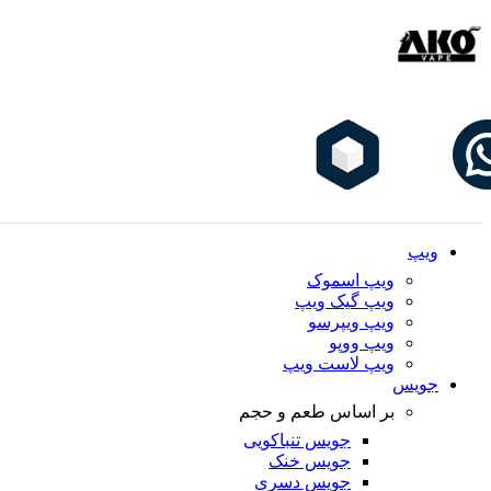
ویپ
ویپ اسموک
ویپ گیک ویپ
ویپ ویپرسو
ویپ ووپو
ویپ لاست ویپ
جویس
بر اساس طعم و حجم
جویس تنباکویی
جویس خنک
جویس دسری