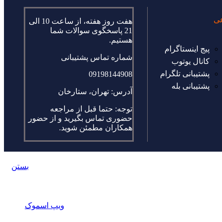
عی
هفت روز هفته، از ساعت 10 الی
21 پاسخگوی سوالات شما
هستیم.
پیج اینستاگرام
شماره تماس پشتیبانی
کانال یوتوب
پشتیبانی تلگرام
09198144908
پشتیبانی بله
آدرس: تهران، ستارخان
توجه: حتما قبل از مراجعه
حضوری تماس بگیرید و از حضور
همکاران مطمئن شوید.
بستن
ویپ اسموک