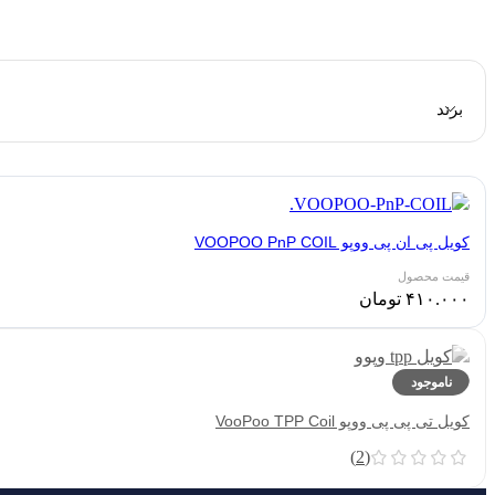
برند
کویل پی ان پی ووپو VOOPOO PnP COIL
۴۱۰.۰۰۰
تومان
ناموجود
کویل تی پی پی ووپو VooPoo TPP Coil
(2)