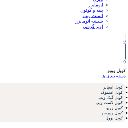
اتومایزر
پنبه و کوتون
المنت ویپ
شیشه اتومایزر
آویز گردنی
0
0
کویل ووپو
دسته بندی ها
کویل اسپایر
کویل اسموک
کویل گیک ویپ
کویل لاست ویپ
کویل ووپو
کویل ویپرسو
کویل یوول