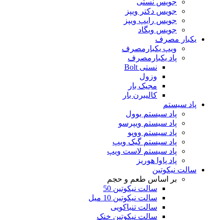
جویس نستی
جویس دکتر ویپز
جویس رایپ ویپز
جویس ویگاد
یکبار مصرف
ویپ یکبارمصرف
پاد یکبارمصرف
نستی Bolt
وزول
مجیک بار
کالیبرن بار
پاد سیستم
پاد سیستم یوول
پاد سیستم ویپرسو
پاد سیستم ووپو
پاد سیستم گیک ویپ
پاد سیستم لاست ویپ
پاد پاوا هوریز
سالت نیکوتین
بر اساس طعم و حجم
سالت نیکوتین 50
سالت نیکوتین 10 میل
سالت تنباکویی
سالت نیکوتین خنک