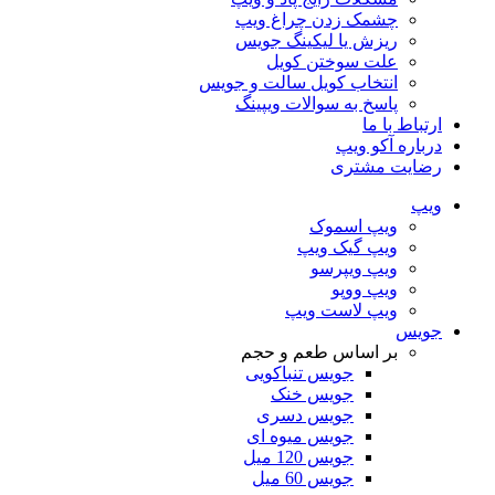
چشمک زدن چراغ ویپ
ریزش یا لیکینگ جویس
علت سوختن کویل
انتخاب کویل سالت و جویس
پاسخ به سوالات ویپینگ
ارتباط با ما
درباره آکو ویپ
رضایت مشتری
ویپ
ویپ اسموک
ویپ گیک ویپ
ویپ ویپرسو
ویپ ووپو
ویپ لاست ویپ
جویس
بر اساس طعم و حجم
جویس تنباکویی
جویس خنک
جویس دسری
جویس میوه ای
جویس 120 میل
جویس 60 میل