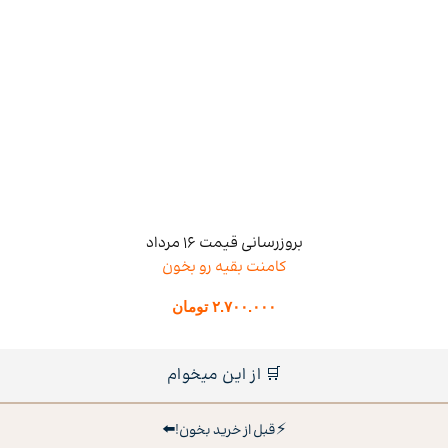
بروزرسانی قیمت 16 مرداد
کامنت بقیه رو بخون
۲.۷۰۰.۰۰۰
تومان
🛒 از این میخوام
⬅️
⚡
قبل از خرید بخون!