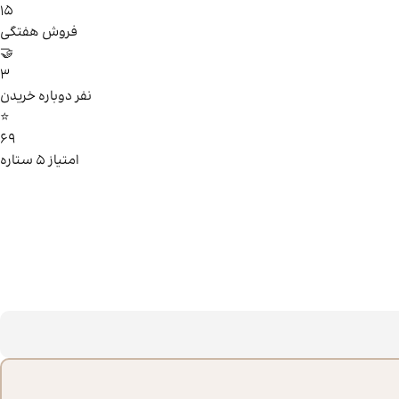
15
فروش هفتگی
🤝
3
نفر دوباره خریدن
⭐
69
امتیاز ۵ ستاره