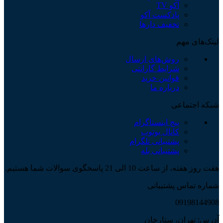
آکو TV
پادکست آکو
تخفیف دارها
لینک‌های مهم
روش‌های ارسال
شرایط گارانتی
قوانین خرید
درباره ما
شبکه اجتماعی
پیج اینستاگرام
کانال یوتوب
پشتیبانی تلگرام
پشتیبانی بله
هفت روز هفته، از ساعت 10 الی 21 پاسخگوی سوالات شما هستیم.
شماره تماس پشتیبانی
09198144908
آدرس: تهران، ستارخان