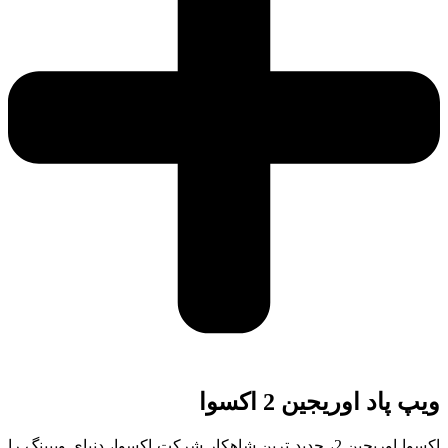
ویپ پاد اوریجین 2 اکسوا
اکسوا اوریجین 2، جدید ترین شاهکار شرکت اکسوا، دنیای ویپینگ را