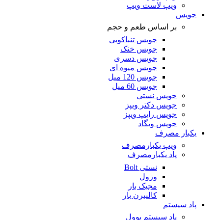
ویپ لاست ویپ
جویس
بر اساس طعم و حجم
جویس تنباکویی
جویس خنک
جویس دسری
جویس میوه ای
جویس 120 میل
جویس 60 میل
جویس نستی
جویس دکتر ویپز
جویس رایپ ویپز
جویس ویگاد
یکبار مصرف
ویپ یکبارمصرف
پاد یکبارمصرف
نستی Bolt
وزول
مجیک بار
کالیبرن بار
پاد سیستم
پاد سیستم یوول