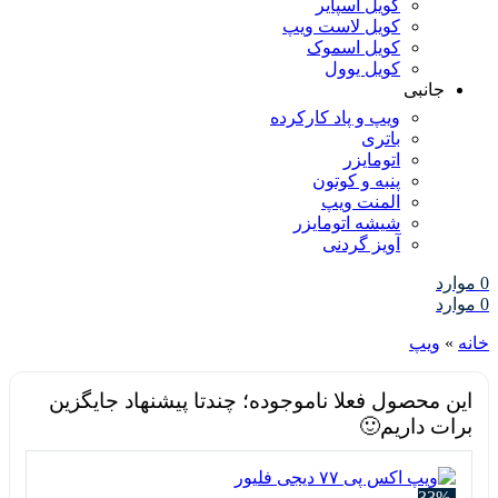
کویل اسپایر
کویل لاست ویپ
کویل اسموک
کویل یوول
جانبی
ویپ و پاد کارکرده
باتری
اتومایزر
پنبه و کوتون
المنت ویپ
شیشه اتومایزر
آویز گردنی
0
موارد
0
موارد
خانه
»
ویپ
این محصول فعلا ناموجوده؛ چندتا پیشنهاد جایگزین
برات داریم🙂
-33%