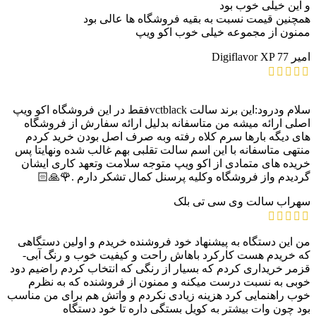
و این خیلی خوب بود
همچنین قیمت نسبت به بقیه فروشگاه ها عالی بود
ممنون از مجموعه خیلی خوب اکو ویپ
امیر
Digiflavor XP 77
سلام ودرود:این برند سالت vctblackفقط در این فروشگاه اکو ویپ
اصلی ارائه میشه من متاسفانه بدلیل ارائه سفارش از فروشگاه
های دیگه بارها سرم کلاه رفته وبه صرف اصل بودن خرید کردم
منتهی متاسفانه با این اسم سالت تقلبی بهم غالب شده ونهایتا پس
خریده های متمادی از اکو ویپ متوجه سلامت وتعهد کاری ایشان
گردیدم واز فروشگاه وکلیه پرسنل کمال تشکر دارم .🌹🙏🏻
سهراب
سالت وی سی تی بلک
من این دستگاه به پیشنهاد خود فروشنده خریدم و اولین دستگاهی
که خریدم هست کارکرد باهاش راحت و کیفیت خوب و رنگ آبی-
قزمر خریداری کردم که بسیار از رنگی که انتخاب کردم راضیم دود
خوبی به نسبت درست میکنه و ممنون از فروشنده که به نظرم
خوب راهنمایی کرد هزینه زیادی نکردم و واتش هم برای من مناسب
بود چون وات بیشتر به کویل بستگی داره تا خود دستگاه