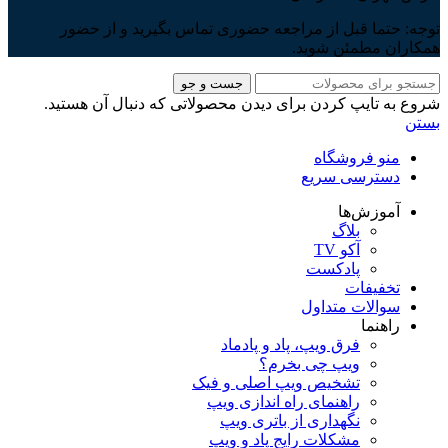
توجه: حتما قبل از مراجعه حضوری تماس بگیرید و از حضور
همکاران مطمئن شوید.
جست و جو
شروع به تایپ کردن برای دیدن محصولاتی که دنبال آن هستید.
بستن
منو فروشگاه
دسترسی سریع
آموزش‌ها
بلاگ
آکو TV
پادکست
تخفیفات
سوالات متداول
راهنما
فرق ویپ، پاد و پادماد
ویپ چی بخرم؟
تشخیص ویپ اصلی و فیک
راهنمای راه اندازی ویپ
نگهداری از باتری ویپ
مشکلات رایج پاد و ویپ