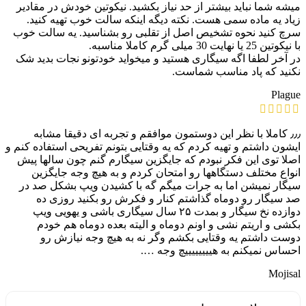
میشه شما نباید بیشتر از حد نیاز بکشید. نیکوتین خودش در مقادیر
زیاد یه ماده سمی هست. نکته دیگه اینکه سالت خوب تهیه کنید.
سرچ کنید نحوه تشخیص اصل از تقلبی رو بشناسید. یه سالت خوب
با نیکوتین 25 یا نهایت 30 میلی گرم کاملا مناسبه.
در آخر لطفا اگه سیگاری هستید و میخواید خودتونو نجات بدید شک
نکنید که پاد مناسب شماست.
Plague
٫٫٫ کاملا با نظر این دوستمون موافقم و تجربه ای دقیقا مشابه
ایشون داشتم و تهیه کردم که یه وقتایی بتونم تفریحی استفاده کنم و
اصلا توی این فکر نبودم که جایگزین سیگارم گنم چون سالها پیش
انواع مختلف دستگاهها رو امتحان کردم و به هیچ وجه جایگزین
سیگار نمیشن اما به جرات میگم گه با کشیدن ویپ بشکل صد در
صد سیگار رو دوماه گذاشتم کنار و فکرش رو بکنید روزی ده
دوازده نخ سیگار و بمدت ۲۵ سال سیگاری باشی و یهویی ویپ
بکشی و اریتم نشی و اونم دوماه و الیته بعده دوماه هم خودم
دوست داشتم یه وقتایی بکشم وگر نه به هیچ وجه نیازش رو
احساس نمیکنم به هییییییییچ وجه ….
Mojisal