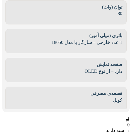
توان (وات)
80
باتری (میلی آمپر)
1 عدد خارجی – سازگار با مدل 18650
صفحه نمایش
دارد – از نوع OLED
قطعه‌ی مصرفی
کویل
🛒
0
در سبد دارند