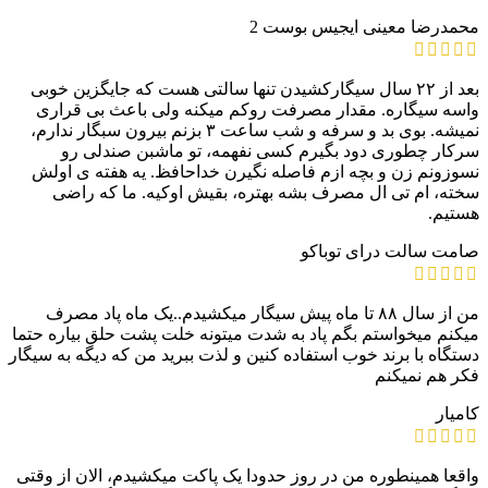
محمدرضا معینی
ایجیس بوست 2
بعد از ۲۲ سال سیگارکشیدن تنها سالتی هست که جایگزین خوبی
واسه سیگاره. مقدار مصرفت رو‌کم میکنه ولی باعث بی قراری
نمیشه. بوی بد و سرفه و شب ساعت ۳ بزنم بیرون سبگار ندارم،
سرکار چطوری دود بگیرم کسی نفهمه، تو ماشبن صندلی رو
نسوزونم زن و بچه ازم فاصله نگیرن خداحافظ. یه هفته ی اولش
سخته، ام تی ال مصرف بشه بهتره، بقیش اوکیه. ما که راضی
هستیم.
صامت
سالت درای توباکو
من از سال ۸۸ تا ماه پیش سیگار میکشیدم..یک ماه پاد مصرف
میکنم میخواستم بگم پاد به شدت میتونه خلت پشت حلق بیاره حتما
دستگاه با برند خوب استفاده کنین و لذت ببرید من که دیگه به سیگار
فکر هم نمیکنم
کامیار
واقعا همینطوره من در روز حدودا یک پاکت میکشیدم، الان از وقتی