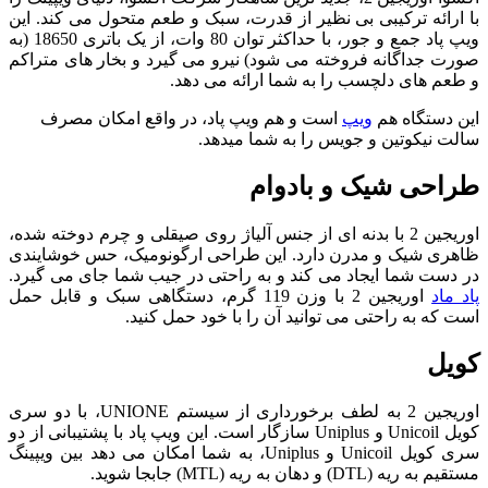
با ارائه ترکیبی بی ‌نظیر از قدرت، سبک و طعم متحول می ‌کند. این
ویپ پاد جمع و جور، با حداکثر توان 80 وات، از یک باتری 18650 (به
صورت جداگانه فروخته می ‌شود) نیرو می ‌گیرد و بخار های متراکم
و طعم‌ های دلچسب را به شما ارائه می ‌دهد.
این دستگاه هم
ویپ
است و هم ویپ پاد، در واقع امکان مصرف
سالت نیکوتین و جویس را به شما میدهد.
طراحی شیک و بادوام
اوریجین 2 با بدنه ‌ای از جنس آلیاژ روی صیقلی و چرم دوخته شده،
ظاهری شیک و مدرن دارد. این طراحی ارگونومیک، حس خوشایندی
در دست شما ایجاد می ‌کند و به راحتی در جیب شما جای می ‌گیرد.
پاد ماد
اوریجین 2 با وزن 119 گرم، دستگاهی سبک و قابل حمل
است که به راحتی می ‌توانید آن را با خود حمل کنید.
کویل
اوریجین 2 به لطف برخورداری از سیستم UNIONE، با دو سری
کویل Unicoil و Uniplus سازگار است. این ویپ پاد با پشتیبانی از دو
سری کویل Unicoil و Uniplus، به شما امکان می‌ دهد بین ویپینگ
مستقیم به ریه (DTL) و دهان به ریه (MTL) جابجا شوید.