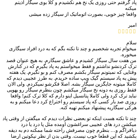
پاد گرفتم حتی روزی یک نخ هم نکشیدم و کلا بوی سیگار اذیتم
میکنه
واقعا چیز خوبی، بصورت اتوماتیک از سیگار زده میشی
امیر
سلام
میخوام تجربه شخصیم و چند تا نکنه بگم که به درد افراد سیگاری
میخوره.
من هفت سال سیگار کشیدم و عاشق سیگارم. به هیچ عنوان قصد
ترک کردنشو نداشتم و فقط میخواستم یه پاد بگیرم که در کنارش
وقتایی که نمیتونم سیگار بکشم مصرف کنم و بو نگیرم. یک هفته
پیش یه پاد سیستم گیک ویپ ساده خریدم. به طرز عجیبی دیدم که
کاملا میتونه جایگزین سیگار بشه. اصلا فکرشو نمیکردم. ولی الان
فقط روزی یه دونه نخ سیگار میکشم چون بنظرم سیگار رو یهویی
نباید ترک کرد ولی کاملا پتانسیل اینو دارم که کلا ترک کنم! واقعا
روزی صد بار کسی که پاد سیستم رو اختراع کرد دعا میکنم و به
هرکی سیگاریه پیشنهاد میکنم تهیه کنه.
چند تا نکته هست اینکه تو بعضی نظرات دیدم که میگفتن از وقتی پاد
میکشن درد های عجیبی سراغشون اومده مثل پا درد یا درد
دیافراگم و… بنظرم چون مصرفش راحته شما ممکنه دم به دیقه
بکشید که این قطعا خوب نیست. وقتی بدن از نظر نیکوتین ارضا