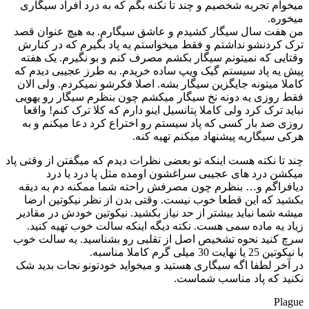
میخوام تجربه شخصیم و چند تا نکنه بگم که به درد افراد سیگاری
میخوره.
من هفت سال سیگار کشیدم و عاشق سیگارم. به هیچ عنوان قصد
ترک کردنشو نداشتم و فقط میخواستم یه پاد بگیرم که در کنارش
وقتایی که نمیتونم سیگار بکشم مصرف کنم و بو نگیرم. یک هفته
پیش یه پاد سیستم گیک ویپ ساده خریدم. به طرز عجیبی دیدم که
کاملا میتونه جایگزین سیگار بشه. اصلا فکرشو نمیکردم. ولی الان
فقط روزی یه دونه نخ سیگار میکشم چون بنظرم سیگار رو یهویی
نباید ترک کرد ولی کاملا پتانسیل اینو دارم که کلا ترک کنم! واقعا
روزی صد بار کسی که پاد سیستم رو اختراع کرد دعا میکنم و به
هرکی سیگاریه پیشنهاد میکنم تهیه کنه.
چند تا نکته هست اینکه تو بعضی نظرات دیدم که میگفتن از وقتی پاد
میکشن درد های عجیبی سراغشون اومده مثل پا درد یا درد
دیافراگم و… بنظرم چون مصرفش راحته شما ممکنه دم به دیقه
بکشید که این قطعا خوب نیست. وقتی بدن از نظر نیکوتین ارضا
میشه شما نباید بیشتر از حد نیاز بکشید. نیکوتین خودش در مقادیر
زیاد یه ماده سمی هست. نکته دیگه اینکه سالت خوب تهیه کنید.
سرچ کنید نحوه تشخیص اصل از تقلبی رو بشناسید. یه سالت خوب
با نیکوتین 25 یا نهایت 30 میلی گرم کاملا مناسبه.
در آخر لطفا اگه سیگاری هستید و میخواید خودتونو نجات بدید شک
نکنید که پاد مناسب شماست.
Plague