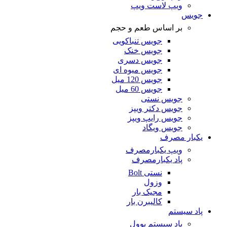
ویپ لاست ویپ
جویس
بر اساس طعم و حجم
جویس تنباکویی
جویس خنک
جویس دسری
جویس میوه ای
جویس 120 میل
جویس 60 میل
جویس نستی
جویس دکتر ویپز
جویس رایپ ویپز
جویس ویگاد
یکبار مصرف
ویپ یکبارمصرف
پاد یکبارمصرف
نستی Bolt
وزول
مجیک بار
کالیبرن بار
پاد سیستم
پاد سیستم یوول