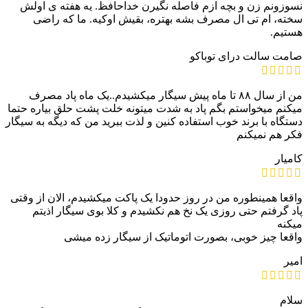
نسوزونم زن و بچه ازم فاصله نگیرن خداحافظ. یه هفته ی اولش
سخته، ام تی ال مصرف بشه بهتره، بقیش اوکیه. ما که راضی
هستیم.
صامت
سالت درای توباکو
من از سال ۸۸ تا ماه پیش سیگار میکشیدم..یک ماه پاد مصرف
میکنم میخواستم بگم پاد به شدت میتونه خلت پشت حلق بیاره حتما
دستگاه با برند خوب استفاده کنین و لذت ببرید من که دیگه به سیگار
فکر هم نمیکنم
کامیار
واقعا همینطوره من در روز حدودا یک پاکت میکشیدم، الان از وقتی
پاد گرفتم حتی روزی یک نخ هم نکشیدم و کلا بوی سیگار اذیتم
میکنه
واقعا چیز خوبی، بصورت اتوماتیک از سیگار زده میشی
امیر
سلام