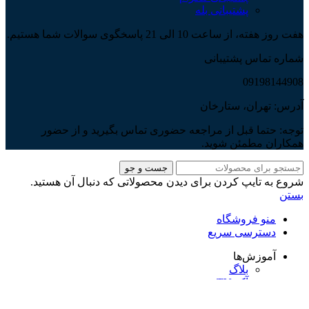
پشتیبانی بله
هفت روز هفته، از ساعت 10 الی 21 پاسخگوی سوالات شما هستیم.
شماره تماس پشتیبانی
09198144908
آدرس: تهران، ستارخان
توجه: حتما قبل از مراجعه حضوری تماس بگیرید و از حضور
همکاران مطمئن شوید.
جست و جو
شروع به تایپ کردن برای دیدن محصولاتی که دنبال آن هستید.
بستن
منو فروشگاه
دسترسی سریع
آموزش‌ها
بلاگ
آکو TV
پادکست
تخفیفات