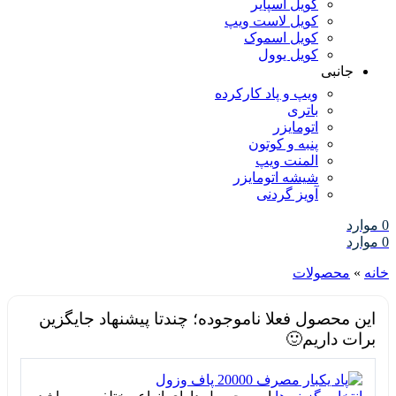
کویل اسپایر
کویل لاست ویپ
کویل اسموک
کویل یوول
جانبی
ویپ و پاد کارکرده
باتری
اتومایزر
پنبه و کوتون
المنت ویپ
شیشه اتومایزر
آویز گردنی
0
موارد
0
موارد
خانه
»
محصولات
این محصول فعلا ناموجوده؛ چندتا پیشنهاد جایگزین
برات داریم🙂