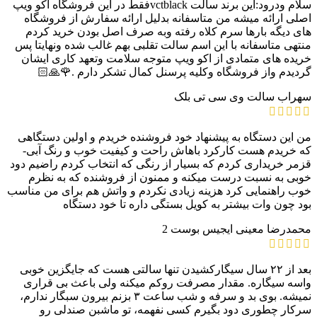
سلام ودرود:این برند سالت vctblackفقط در این فروشگاه اکو ویپ
اصلی ارائه میشه من متاسفانه بدلیل ارائه سفارش از فروشگاه
های دیگه بارها سرم کلاه رفته وبه صرف اصل بودن خرید کردم
منتهی متاسفانه با این اسم سالت تقلبی بهم غالب شده ونهایتا پس
خریده های متمادی از اکو ویپ متوجه سلامت وتعهد کاری ایشان
گردیدم واز فروشگاه وکلیه پرسنل کمال تشکر دارم .🌹🙏🏻
سهراب
سالت وی سی تی بلک
من این دستگاه به پیشنهاد خود فروشنده خریدم و اولین دستگاهی
که خریدم هست کارکرد باهاش راحت و کیفیت خوب و رنگ آبی-
قزمر خریداری کردم که بسیار از رنگی که انتخاب کردم راضیم دود
خوبی به نسبت درست میکنه و ممنون از فروشنده که به نظرم
خوب راهنمایی کرد هزینه زیادی نکردم و واتش هم برای من مناسب
بود چون وات بیشتر به کویل بستگی داره تا خود دستگاه
محمدرضا معینی
ایجیس بوست 2
بعد از ۲۲ سال سیگارکشیدن تنها سالتی هست که جایگزین خوبی
واسه سیگاره. مقدار مصرفت رو‌کم میکنه ولی باعث بی قراری
نمیشه. بوی بد و سرفه و شب ساعت ۳ بزنم بیرون سبگار ندارم،
سرکار چطوری دود بگیرم کسی نفهمه، تو ماشبن صندلی رو