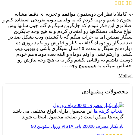
٫٫٫ کاملا با نظر این دوستمون موافقم و تجربه ای دقیقا مشابه
ایشون داشتم و تهیه کردم که یه وقتایی بتونم تفریحی استفاده کنم و
اصلا توی این فکر نبودم که جایگزین سیگارم گنم چون سالها پیش
انواع مختلف دستگاهها رو امتحان کردم و به هیچ وجه جایگزین
سیگار نمیشن اما به جرات میگم گه با کشیدن ویپ بشکل صد در
صد سیگار رو دوماه گذاشتم کنار و فکرش رو بکنید روزی ده
دوازده نخ سیگار و بمدت ۲۵ سال سیگاری باشی و یهویی ویپ
بکشی و اریتم نشی و اونم دوماه و الیته بعده دوماه هم خودم
دوست داشتم یه وقتایی بکشم وگر نه به هیچ وجه نیازش رو
احساس نمیکنم به هییییییییچ وجه ….
Mojisal
محصولات پیشنهادی
انتخاب گزینه ها
این محصول دارای انواع مختلفی می باشد.
گزینه ها ممکن است در صفحه محصول انتخاب شوند
پاد یکبار مصرف 20000 پاف VISTA وزول نیکوتین 50