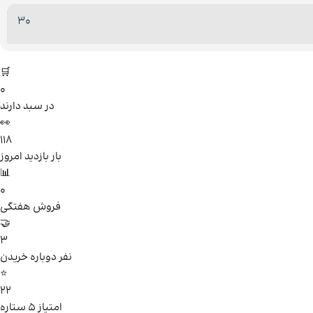
30
🛒
0
در سبد دارند
👀
118
بار بازدید امروز
📊
0
فروش هفتگی
🤝
3
نفر دوباره خریدن
⭐
22
امتیاز ۵ ستاره