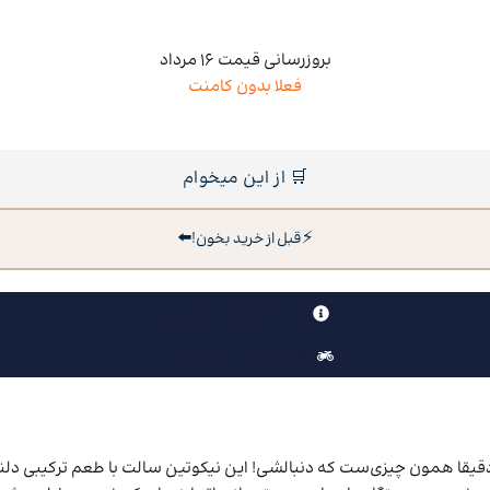
بروزرسانی قیمت 16 مرداد
فعلا بدون کامنت
🛒 از این میخوام
⬅️
⚡
قبل از خرید بخون!
بررسی اصالت محصول
راهنمای ارسال سفارش
قیقا همون چیزی‌ست که دنبالشی! این نیکوتین سالت با طعم ترکیبی دلنش