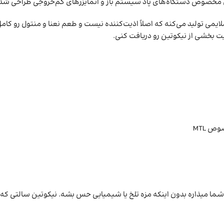
های پاد سیستم باز و اتمایزرهای کم‌خروجی طراحی شده و برای دوستداران ویپینگ MTL 
یلیکول و ۵۰٪ گلیسیرین، میزان بخار ملایمی تولید می‌کنه که اصلاً اذیت‌کننده نیست و طعم ن
 بخشی از نیکوتین رو دریافت کنی.
ص MTL
ار شما میذاره بدون اینکه مزه تلخ یا شیمیایی حس بشه. نیکوتین سالتی