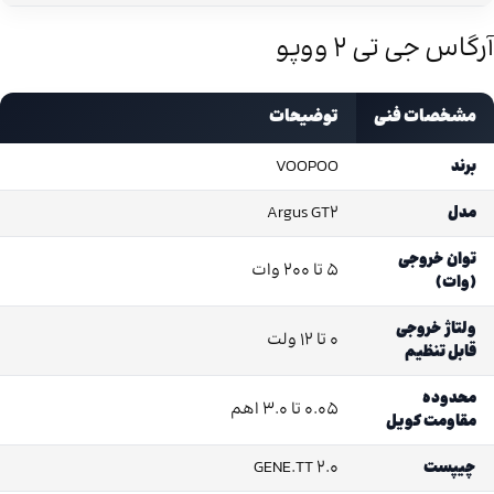
آرگاس جی تی ۲ ووپو
مشخصات فنی
توضیحات
برند
VOOPOO
مدل
Argus GT2
توان خروجی
۵ تا ۲۰۰ وات
(وات)
ولتاژ خروجی
۰ تا ۱۲ ولت
قابل تنظیم
محدوده
۰.۰۵ تا ۳.۰ اهم
مقاومت کویل
چیپست
GENE.TT 2.0