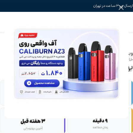
ارسال زیر 3 ساعت در تهران
وبلاگ
خانه
/
راهنمای خرید و انتخاب
بهترین ویپ ۲۰۰ وات
💬
👀
2
259
بازدید کل
نظر
🔄
⏱️
9 دقیقه
3 هفته قبل
زمان مطالعه
آخرین بروزرسانی