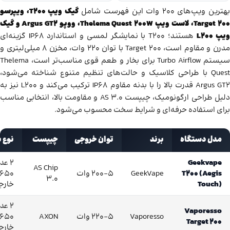
هترین ویپ‌های ۲۰۰ وات این فهرست شامل
گیک ویپ T200، ویپرسو
Target 200، لاست ویپ Thelema Quest 200W، ووپو Argus GT2 و گیک
یپ L200
هستند؛ T200 با نمایشگر لمسی و استاندارد IP68 گزینه‌ای
مدرن و مقاوم است، Target 200 با توان ۲۲۰ وات، مخزن ۸ میلی‌لیتری و
سیستم Turbo Airflow برای بخار و طعم قوی مناسب‌تر است، Thelema
Quest با طراحی کلاسیک و حالت‌های تنظیم متنوع شناخته می‌شود،
Argus GT2 قدرت بالا را با بدنه مقاوم IP68 ترکیب می‌کند و L200 نیز به
دلیل طراحی ارگونومیک، چیپست AS 3.0 و مقاومت بالا، انتخابی مناسب
برای استفاده حرفه‌ای و شرایط سخت محسوب می‌شود.
مدل دستگاه
برند
توان خروجی
چیپست
نوع ب
Geekvape
۲ عد
AS Chip
T200 (Aegis
GeekVape
5–200 وات
8650
3.0
Touch)
خارج
۲ عد
Vaporesso
Vaporesso
5–220 وات
AXON
8650
Target 200
خارج