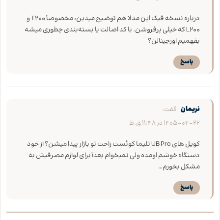
درباره نسخه فیک این مدلا هم توضیح میدین، مخصوصاً T200 و
L200 که خیلی پرفروشن. با کد اصالت یا بسته‌بندی چطوری میشه
بفهمیم اورجینالن؟
پاسخ
نریمان
گفت:
1405-04-22 در 11:48 ق.ظ
کویل‌ های UB Pro تلیما کوئست راحت تو بازار پیدا میشن؟ از خود
دستگاه خوشم اومده ولی نمیخوام بعداً برای لوازم مصرفیش به
مشکل بخورم…
پاسخ