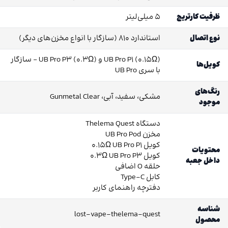
ظرفیت کارتریج
5 میلی‌لیتر
نوع اتصال
استاندارد 810 (سازگار با انواع مخزن‌های دیگر)
UB Pro P1 (0.15Ω) و UB Pro P3 (0.3Ω) – سازگار
کویل‌ها
با سری UB Pro
رنگ‌های
مشکی، سفید، آبی، Gunmetal Clear
موجود
دستگاه Thelema Quest
مخزن UB Pro Pod
کویل 0.15Ω UB Pro P1
محتویات
کویل 0.3Ω UB Pro P3
داخل جعبه
حلقه O اضافی
کابل Type-C
دفترچه راهنمای کاربر
شناسه
lost-vape-thelema-quest
محصول