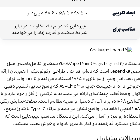
BYPASS
ابعاد تقریبی
~ ۹۰.۵ × ۵۸.۵ × ۳۰.۶ میلی‌متر
ویپرهایی که دوام بالا، مقاومت در برابر
مناسب برای
شرایط سخت، و قدرت زیاد را می‌خواهند
دستگاه GeekVape L200 (Aegis Legend 2) نسخه‌ی تکامل‌یافته‌ی مدل
معروف Legend است که دوام، قدرت و طراحی ارگونومیک را هم‌زمان ارائه
می‌دهد. این ویپ از دو باتری 18650 استفاده می‌کند و تا 200 وات توان
خروجی دارد، با چیپست جدید AS-Chip 3.0 که پاسخ سریع، تنظیم دقیق
توان و محافظت چند‌لایه‌ای ارائه می‌دهد. بدنه ترکیبی از فلز و چرم دارد و با
گواهی IP68 در برابر آب، گردوغبار و ضربه مقاوم است. صفحه‌نمایش رنگی
1.08 اینچی اطلاعات را واضح نشان می‌دهد و درگاه Type-C با شارژ سریع،
استفاده روزمره را آسان می‌کند. این دستگاه مناسب ویپرهایی است که
دنبال عملکرد قدرتمند در کنار ظاهری بادوام و خوش‌دست هستند.
سوالات متداول