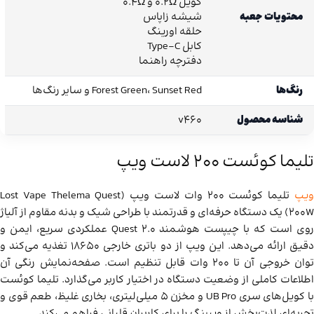
کویل 0.2Ω و 0.4Ω
محتویات جعبه
شیشه زاپاس
حلقه اورینگ
کابل Type-C
دفترچه راهنما
رنگ‌ها
Forest Green، Sunset Red و سایر رنگ‌ها
شناسه محصول
v460
تلیما کوئست ۲۰۰ لاست ویپ
یپ
تلیما کوئست 200 وات لاست ویپ (Lost Vape Thelema Quest
200W) یک دستگاه حرفه‌ای و قدرتمند با طراحی شیک و بدنه مقاوم از آلیاژ
روی است که با چیپست هوشمند Quest 2.0 عملکردی سریع، ایمن و
دقیق ارائه می‌دهد. این ویپ از دو باتری خارجی 18650 تغذیه می‌کند و
توان خروجی آن تا 200 وات قابل تنظیم است. صفحه‌نمایش رنگی آن
اطلاعات کاملی از وضعیت دستگاه در اختیار کاربر می‌گذارد. تلیما کوئست
با کویل‌های سری UB Pro و مخزن ۵ میلی‌لیتری، بخاری غلیظ، طعم قوی و
تجربه‌ای لذت‌بخش از ویپینگ را برای کاربران قلیانی فراهم می‌کند.