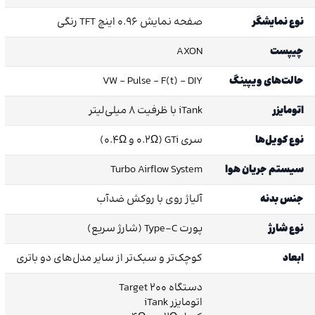
نوع نمایشگر
صفحه نمایش 0.96 اینچ TFT رنگی
چیپست
AXON
حالت‌های ویپینگ
VW – Pulse – F(t) – DIY
اتومایزر
iTank با ظرفیت 8 میلی‌لیتر
نوع کویل‌ها
سری GTi (0.2Ω و 0.4Ω)
سیستم جریان هوا
Turbo Airflow System
جنس بدنه
آلیاژ روی با روکش ضدآب
نوع شارژ
پورت Type-C (شارژ سریع)
ابعاد
کوچک‌تر و سبک‌تر از سایر مدل‌های دو باتری
دستگاه Target 200
اتومایزر iTank