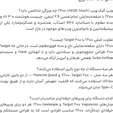
ویپ گیک ویپ T200 (AEGIS Touch) چه ویژگی شاخصی دارد؟
T200 با صفحه‌نمایش تمام‌لمسی ۲.۴ اینچی، چیپست هوشمند AS 3.0 و
بدنه مقاوم با استاندارد IP68 (ضدآب، ضدضربه و ضدگردوغبار)، یکی از
پیشرفته‌ترین و بادوام‌ترین ویپ‌های موجود در بازار است.
تفاوت اصلی T200 با Target 200 چیست؟
T200 دارای صفحه‌نمایش تاچ و بدنه فوق‌مقاوم است، در حالی که Target
200 طراحی جمع‌وجورتر و سبک‌تری دارد و با اتومایزر iTank و سیستم
Turbo Airflow طعمی غلیظ‌تر و ابری‌تر ارائه می‌دهد.
هر سه دستگاه از چه نوع باتری استفاده می‌کنند؟
هر سه مدل — T200، Target 200 و Thelema Quest — از دو باتری خارجی
18650 استفاده می‌کنند که قابلیت تعویض آسان دارند و از طریق پورت
Type-C شارژ می‌شوند.
کدام دستگاه برای ویپرهای حرفه‌ای‌تر مناسب‌تر است؟
مدل‌های Target 200 Vaporesso و T200 Geekvape هر دو برای ویپرهای
حرفه‌ای ایده‌آل‌اند. T200 مناسب افرادی است که به طراحی مستحکم و