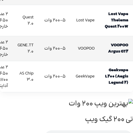
Lost Vape
۲ عد
Quest
Thelema
Lost Vape
5–200 وات
8650
2.0
Quest 200W
خارج
۲ عد
GENE.TT
VOOPOO
VOOPOO
5–200 وات
8650
2.0
Argus GT2
خارج
۲ عد
Geekvape
AS Chip
L200 (Aegis
GeekVape
5–200 وات
3.0
Legend 2)
آداپت
تی ۲۰۰ گیک ویپ