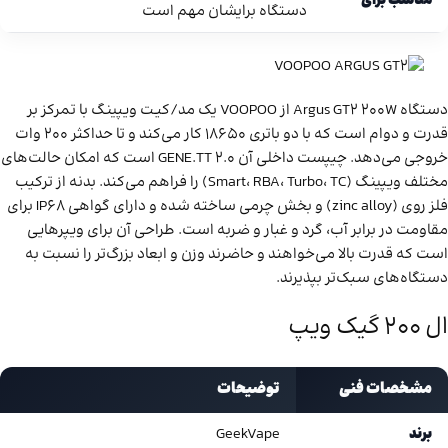
مناسب برای
دستگاه برایشان مهم است
دستگاه Argus GT2 200W از VOOPOO یک مد/کیـت ویپینگ با تمرکز بر
قدرت و دوام است که با دو باتری 18650 کار می‌کند و تا حداکثر 200 وات
خروجی می‌دهد. چیپست داخلی آن GENE.TT 2.0 است که امکان حالت‌های
مختلف ویپینگ (Smart، RBA، Turbo، TC) را فراهم می‌کند. بدنه از ترکیب
فلز روی (zinc alloy) و بخش چرمی ساخته شده و دارای گواهی IP68 برای
مقاومت در برابر آب، گرد و غبار و ضربه است. طراحی آن برای ویپرهایی
است که قدرت بالا می‌خواهند و حاضرند وزن و ابعاد بزرگ‌تر را نسبت به
دستگاه‌های سبک‌تر بپذیرند.
ال 200 گیک ویپ
مشخصات فنی
توضیحات
برند
GeekVape