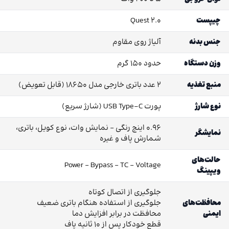
چیپست
Quest 2.0
جنس بدنه
آلیاژ روی مقاوم
وزن دستگاه
حدود 150 گرم
منبع تغذیه
2 عدد باتری خارجی مدل 18650 (قابل تعویض)
نوع شارژ
پورت USB Type-C (شارژ سریع)
0.96 اینچ رنگی – نمایش وات، نوع کویل، باتری،
نمایشگر
شمارش پاف و غیره
حالت‌های
Power – Bypass – TC – Voltage
ویپینگ
جلوگیری از اتصال کوتاه
محافظت‌های
جلوگیری از استفاده هنگام باتری ضعیف
ایمنی
محافظت در برابر افزایش دما
قطع خودکار پس از 10 ثانیه پاف