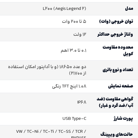
مدل
L200 (Aegis Legend 2)
توان خروجی (وات)
۵ تا ۲۰۰ وات
ولتاژ خروجی حداکثر
۱۲ ولت
محدوده مقاومت
۰.۱ تا ۳.۰ اهم
کویل
دو عدد ۱۸۶۵۰ (و با آداپتور امکان استفاده
تعداد و نوع باتری
از ۲۱۷۰۰)
صفحه نمایش
۱.۰۸ اینچ TFT رنگی
گواهی مقاومت (ضد
IP68
آب/ضد گرد و غبار)
پورت شارژ
USB Type-C
VW / TC-Ni / TC-Ti / TC-SS / TCR /
حالت‌های ویپینگ