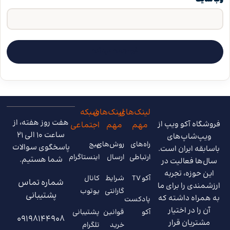
وب‌ سایت
لینک‌های
لینک‌های
شبکه
هفت روز هفته، از
فروشگاه آکو ویپ از
مهم
مهم
اجتماعی
ساعت 10 الی 21
ویپ‌شاپ‌های
راه‌های
روش‌های
پیج
پاسخگوی سوالات
باسابقه ایران است.
ارتباطی
ارسال
اینستاگرام
شما هستیم.
سال‌ها فعالیت در
این حوزه، تجربه
آکو TV
شرایط
کانال
شماره تماس
ارزشمندی را برای ما
گارانتی
یوتوب
پشتیبانی
به همراه داشته که
پادکست
آن را در اختیار
آکو
قوانین
پشتیبانی
09198144908
مشتریان قرار
خرید
تلگرام