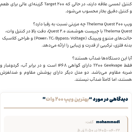
کنترل لمسی علاقه دارند، در حالی که Target 200 گزینه‌ای عالی برای طعم
و کنترل دقیق بخار محسوب می‌شود.
ویپ Thelema Quest 200 چه مزیتی نسبت به رقبا دارد؟
Thelema Quest با چیپست هوشمند Quest 2.0، دقت بالا در کنترل وات،
حالت‌های متنوع ویپینگ (Power، TC، Bypass، Voltage) و طراحی کلاسیک
بدنه فلزی، ترکیبی از قدرت و زیبایی را ارائه می‌دهد.
آیا این دستگاه‌ها ضدآب هستند؟
فقط T200 Geekvape دارای گواهی IP68 است و در برابر آب، گردوغبار و
ضربه مقاوم می‌باشد. دو مدل دیگر دارای پوشش مقاوم و ضدلغزش
هستند، اما کاملاً ضدآب نیستند.
دیدگاهی در مورد “
بهترین ویپ ۲۰۰ وات
”
mohammadi
گفت:
1405-04-22 در 11:50 ق.ظ