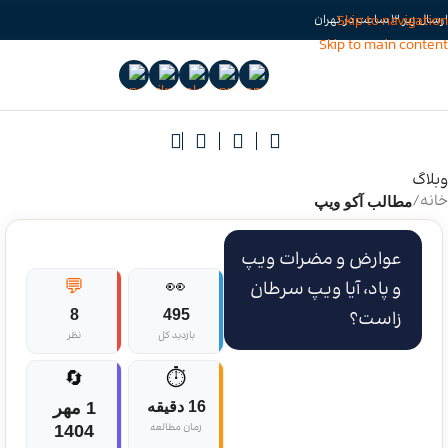
Skip to navigation
ارسال زیر 3 ساعت در تهران
Skip to main content
وبلاگ
خانه
/
مطالب آکو ویپ
عوارض و مضرات ویپ
💬
👀
و پاد، آیا ویپ سرطان
زاست؟
495
8
بازدید کل
نظر
🔄
⏱️
16 دقیقه
1 مهر
زمان مطالعه
1404