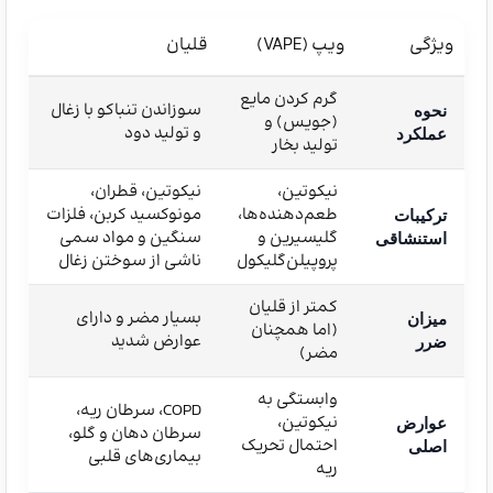
ویژگی
ویپ (VAPE)
قلیان
گرم کردن مایع
سوزاندن تنباکو با زغال
نحوه
(جویس) و
و تولید دود
عملکرد
تولید بخار
نیکوتین،
نیکوتین، قطران،
طعم‌دهنده‌ها،
مونوکسید کربن، فلزات
ترکیبات
گلیسیرین و
سنگین و مواد سمی
استنشاقی
پروپیلن‌گلیکول
ناشی از سوختن زغال
کمتر از قلیان
بسیار مضر و دارای
میزان
(اما همچنان
عوارض شدید
ضرر
مضر)
وابستگی به
COPD، سرطان ریه،
نیکوتین،
عوارض
سرطان دهان و گلو،
احتمال تحریک
اصلی
بیماری‌های قلبی
ریه