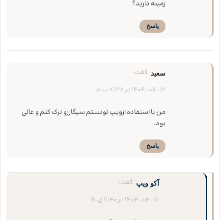
زمینه دارید؟
پاسخ
گفت:
سعید
1404-04-12 در 7:38 ب.ظ
من با استفاده ازویپ تونستم سیگاررو ترک کنم و عالی
بود.
پاسخ
گفت:
آکو ویپ
1404-04-16 در 11:40 ق.ظ