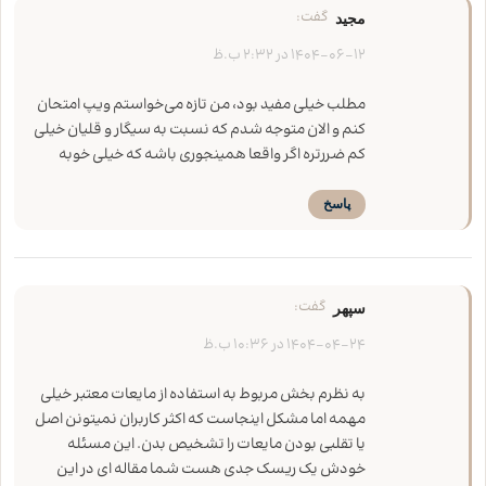
گفت:
مجید
1404-06-12 در 2:32 ب.ظ
مطلب خیلی مفید بود، من تازه می‌خواستم ویپ امتحان
کنم و الان متوجه شدم که نسبت به سیگار و قلیان خیلی
کم‌ ضررتره اگر واقعا همینجوری باشه که خیلی خوبه
پاسخ
گفت:
سپهر
1404-04-24 در 10:36 ب.ظ
به نظرم بخش مربوط به استفاده از مایعات معتبر خیلی
مهمه اما مشکل اینجاست که اکثر کاربران نمیتونن اصل
یا تقلبی بودن مایعات را تشخیص بدن. این مسئله
خودش یک ریسک جدی هست شما مقاله ای در این