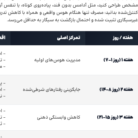
مشخص طراحی کنید، مثل آدامس بدون قند، پیاده‌روی کوتاه، یا تنفس آرام. 
کنترل‌شده بدانید: مصرف تنها هنگام هوس واقعی و همراه با کاهش تدریجی ن
غیرسیگاری تثبیت شده و احتمال بازگشت به سیگار به حداقل می‌رسد.
هفته / روز
تمرکز اصلی
اقد
– ا
هفته 1 (روز 1-7)
مدیریت هوس‌های اولیه
– ت
– م
– پ
هفته 2 (روز 8-14)
جایگزینی رفتارهای شرطی‌شده
– ا
– ن
– ا
هفته 3 (روز 15-21)
کاهش وابستگی ذهنی
– ت
– ث