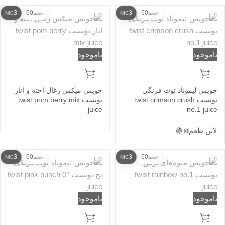
3
60
3
60
حجم
NIC
حجم
NIC
ناموجود
ناموجود
جویس لیموناد توت فرنگی
جویس میکس زغال اخته و انار
تویست twist crimson crush
تویست twist pom berry mix
juice
no.1 juice
لاین طعم
❄️
🍇
3
60
3
60
حجم
NIC
حجم
NIC
ناموجود
ناموجود