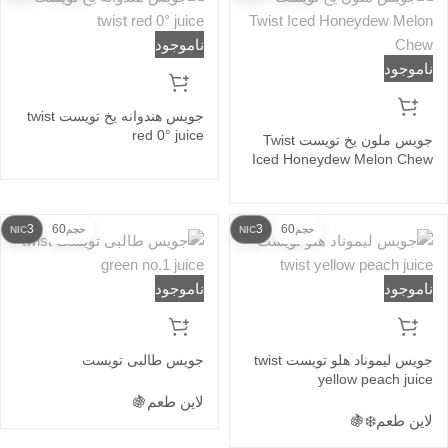
ناموجود
ناموجود
جویس هندوانه یخ تویست twist
red 0° juice
جویس ملون یخ تویست Twist
Iced Honeydew Melon Chew
3
60
3
60
حجم
NIC
حجم
NIC
ناموجود
ناموجود
جویس لیموناد هلو تویست twist
جویس طالبی تویست
yellow peach juice
لاین طعم
🍇
لاین طعم
❄️
🍇