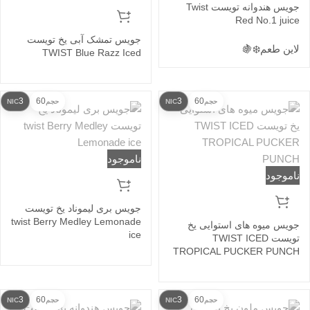
جویس هندوانه تویست Twist
Red No.1 juice
جویس تمشک آبی یخ تویست
لاین طعم
❄️
🍇
TWIST Blue Razz Iced
3
60
3
60
حجم
NIC
حجم
NIC
ناموجود
ناموجود
جویس بری لیموناد یخ تویست
twist Berry Medley Lemonade
جویس میوه های استوایی یخ
ice
تویست TWIST ICED
TROPICAL PUCKER PUNCH
3
60
3
60
حجم
NIC
حجم
NIC