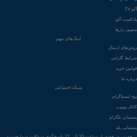
آکو TV
پادکست آکو
تخفیف دارها
لینک‌های مهم
روش‌های ارسال
شرایط گارانتی
قوانین خرید
درباره ما
شبکه اجتماعی
پیج اینستاگرام
کانال یوتوب
پشتیبانی تلگرام
پشتیبانی بله
هفت روز هفته، از ساعت 10 الی 21 پاسخگوی سوالات شما هستیم.