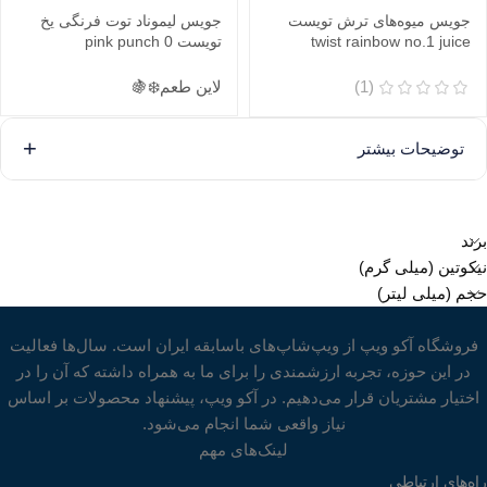
جویس میوه‌های ترش تویست
جویس لیموناد توت فرنگی یخ
twist rainbow no.1 juice
تویست pink punch 0
(1)
لاین طعم
❄️
🍇
توضیحات بیشتر
برند
نیکوتین (میلی گرم)
حجم (میلی لیتر)
فروشگاه آکو ویپ از ویپ‌شاپ‌های باسابقه ایران است. سال‌ها فعالیت
در این حوزه، تجربه ارزشمندی را برای ما به همراه داشته که آن را در
اختیار مشتریان قرار می‌دهیم. در آکو ویپ، پیشنهاد محصولات بر اساس
نیاز واقعی شما انجام می‌شود.
لینک‌های مهم
راه‌های ارتباطی