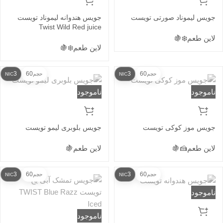
جویس لیموناد صورتی تویست
جویس هندوانه لیموناد تویست
Twist Wild Red juice
لاین طعم
❄️
🍇
لاین طعم
❄️
🍇
3
60
3
60
حجم
NIC
حجم
NIC
ناموجود
ناموجود
جویس موز کوکی تویست
جویس بلوبری لیمو تویست
لاین طعم
🍰
🍇
لاین طعم
🍇
3
60
3
60
حجم
NIC
حجم
NIC
ناموجود
ناموجود