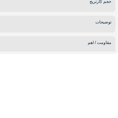
حجم کارتریج
توضیحات
مقاومت / اهم