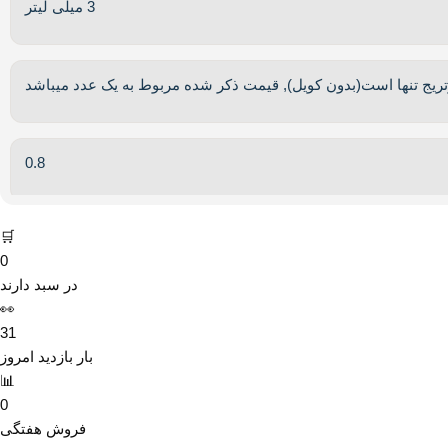
3 میلی لیتر
ریج تنها است(بدون کویل)
,
قیمت ذکر شده مربوط به یک عدد میباشد
0.8
🛒
0
در سبد دارند
👀
31
بار بازدید امروز
📊
0
فروش هفتگی