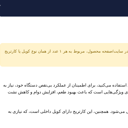
در تصاویر مربوط به کویل‌ها و کارتریج‌ها ممکن است عکسِ جعبه یا بسته‌های چندعددی نمایش داده شده باشد. لطفاً دقت فرمایید قیمت درج‌شده در سایت/صفحه محصول، مربوط به هر ۱ عدد از همان نوع کویل یا کارتریج
کارتریج‌ها یکی از مهم‌ترین قطعات پاد سیستم‌ها هستند و کیفیت آن‌ها تأثیر مستقیمی بر تجربه ویپینگ دارد. اگر شما از پاد سیستم Aspire Minican 4 استفاده می‌کنید، برای اطمینان از عملکرد بی‌نقص دستگاه خود، نیاز به
Aspir) به طور اختصاصی برای این مدل طراحی شده و دارای ویژگی‌هایی است که باعث بهبود طعم، افزایش دوام و کاهش نشت
راحتی در پر کردن جویس و جلوگیری از نشتی می‌شود. همچنین، این کارتریج دارای کویل داخلی است، که نیازی به