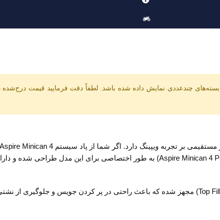
راهنمای ارسال سفارش
کارتریج اورجینال و سازگار دارید. کارتریج مینی کن 4 اسپایر (e Minican 4 Pod Cartridge
این کارتریج دارای حجم 3 میلی‌لیتری بوده و به سیستم پر کردن از بالا (Top Filling) مجهز شده که باعث 