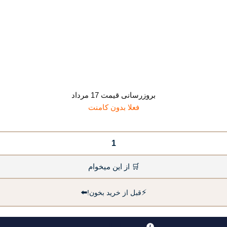
بروزرسانی قیمت 17 مرداد
فعلا بدون کامنت
🛒 از این میخوام
⬅️
⚡
قبل از خرید بخون!
بررسی اصالت محصول