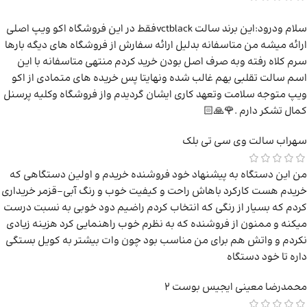
سلام ودرود:این برند سالت vctblackفقط در این فروشگاه اکو ویپ اصلی
ارائه میشه من متاسفانه بدلیل ارائه سفارش از فروشگاه های دیگه بارها
سرم کلاه رفته وبه صرف اصل بودن خرید کردم منتهی متاسفانه با این
اسم سالت تقلبی بهم غالب شده ونهایتا پس خریده های متمادی از اکو
ویپ متوجه سلامت وتعهد کاری ایشان گردیدم واز فروشگاه وکلیه پرسنل
کمال تشکر دارم .🌹🙏🏻
سهراب
سالت وی سی تی بلک
من این دستگاه به پیشنهاد خود فروشنده خریدم و اولین دستگاهی که
خریدم هست کارکرد باهاش راحت و کیفیت خوب و رنگ آبی-قزمر خریداری
کردم که بسیار از رنگی که انتخاب کردم راضیم دود خوبی به نسبت درست
میکنه و ممنون از فروشنده که به نظرم خوب راهنمایی کرد هزینه زیادی
نکردم و واتش هم برای من مناسب بود چون وات بیشتر به کویل بستگی
داره تا خود دستگاه
محمدرضا معینی
ایجیس بوست 2