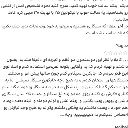
دیگه اینکه سالت خوب تهیه کنید. سرچ کنید نحوه تشخیص اصل از تقلبی
رو بشناسید. یه سالت خوب با نیکوتین 25 یا نهایت 30 میلی گرم کاملا
مناسبه.
در آخر لطفا اگه سیگاری هستید و میخواید خودتونو نجات بدید شک نکنید
که پاد مناسب شماست.
Plague
٫٫٫ کاملا با نظر این دوستمون موافقم و تجربه ای دقیقا مشابه ایشون
داشتم و تهیه کردم که یه وقتایی بتونم تفریحی استفاده کنم و اصلا توی
این فکر نبودم که جایگزین سیگارم گنم چون سالها پیش انواع مختلف
دستگاهها رو امتحان کردم و به هیچ وجه جایگزین سیگار نمیشن اما به
جرات میگم گه با کشیدن ویپ بشکل صد در صد سیگار رو دوماه گذاشتم
کنار و فکرش رو بکنید روزی ده دوازده نخ سیگار و بمدت ۲۵ سال سیگاری
باشی و یهویی ویپ بکشی و اریتم نشی و اونم دوماه و الیته بعده دوماه
هم خودم دوست داشتم یه وقتایی بکشم وگر نه به هیچ وجه نیازش رو
احساس نمیکنم به هییییییییچ وجه ….
Mojisal