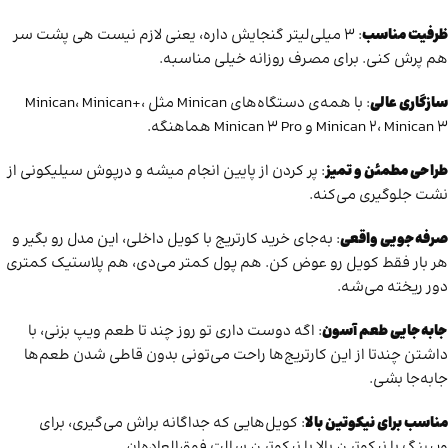
ظرفیت مناسب
: 3 میلی‌لیتر گنجایش داره، یعنی لازم نیست هی پشت سر
هم پرش کنی. برای مصرف روزانه خیلی مناسبه.
سازگاری عالی
: با همه‌ی دستگاه‌های Minican مثل Minican، Minican+،
Minican 2، Minican 3 و Minican 3 Pro هماهنگه.
طراحی مطمئن و تمیز
: پر کردن از پایین انجام میشه و درپوش سیلیکونی از
نشت جلوگیری می‌کنه.
صرفه‌جویی واقعی
: به‌جای خرید کارتریج با کویل داخلی، این مدل رو بگیر و
هر بار فقط کویل رو عوض کن. هم پول کمتر می‌دی، هم پلاستیک کمتری
دور ریخته می‌شه.
جابه‌جایی طعم آسون
: اگه دوست داری تو روز چند تا طعم ویپ بزنی، با
داشتن چندتا از این کارتریج‌ها راحت می‌تونی بدون قاطی شدن طعم‌ها
جابه‌جا بشی.
مناسب برای نیکوتین بالا
: کویل‌هایی که جداگانه براش می‌گیری، برای
ویپینگ با نیکوتین بالا یا نیکوتین سالت فوق‌العاده‌ان.