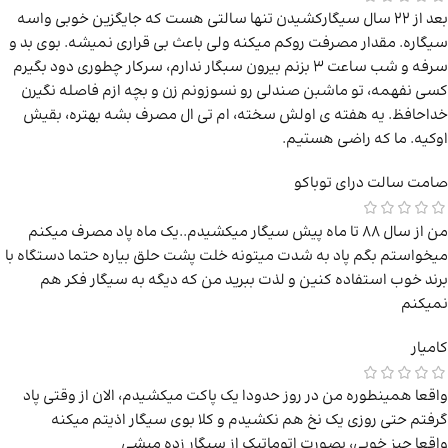
بعد از ۲۲ سال سیگارکشیدن تنها سالتی هست که جایگزین خوبی واسه
سیگاره. مقدار مصرفت رو‌کم میکنه ولی باعث بی قراری نمیشه. بوی بد و
سرفه و شب ساعت ۳ بزنم بیرون سبگار ندارم، سرکار چطوری دود بگیرم
کسی نفهمه، تو ماشبن صندلی رو نسوزونم زن و بچه ازم فاصله نگیرن
خداحافظ. یه هفته ی اولش سخته، ام تی ال مصرف بشه بهتره، بقیش
اوکیه. ما که راضی هستیم.
صامت
سالت درای توباکو
من از سال ۸۸ تا ماه پیش سیگار میکشیدم..یک ماه پاد مصرف میکنم
میخواستم بگم پاد به شدت میتونه خلت پشت حلق بیاره حتما دستگاه با
برند خوب استفاده کنین و لذت ببرید من که دیگه به سیگار فکر هم
نمیکنم
کامیار
واقعا همینطوره من در روز حدودا یک پاکت میکشیدم، الان از وقتی پاد
گرفتم حتی روزی یک نخ هم نکشیدم و کلا بوی سیگار اذیتم میکنه
واقعا چیز خوبی، بصورت اتوماتیک از سیگار زده میشی