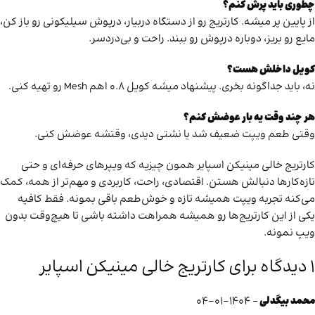
چطوری باید پرش کنم؟
از پایین پر میشه. کارتریج رو از دستگاه دربیار، درپوش سیلیکونی رو باز کن،
مایع رو بریز، دوباره درپوش رو ببند. راحت و بی‌دردسر.
کویل داخلش هست؟
نه، باید جداگونه بخری. پیشنهاد میشه کویل ۰.۸ اهم Mesh رو تهیه کنی.
هر چند وقت یه بار عوضش کنم؟
وقتی طعم ویپت ضعیف شد یا نشتی دیدی، وقتشه عوضش کنی.
کارتریج خالی مینیکن اسپایر همون چیزیه که ویپرهای حرفه‌ای و حتی
تازه‌کارها دنبالش هستن. اقتصادی، راحت، کاربردی و مهم‌تر از همه، کمک
می‌کنه تجربه ویپت همیشه تازه و خوش‌طعم باقی بمونه. فقط کافیه
یکی از این کارتریج‌ها رو همیشه همراهت داشته باشی تا هیچ‌وقت بدون
ویپ نمونه.
1 دیدگاه برای
کارتریج خالی مینیکن اسپایر
محمد بیگدلی
–
1404-01-04