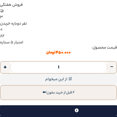
فروش هفتگی
🤝
3
نفر دوباره خریدن
⭐
82
امتیاز ۵ ستاره
قیمت محصول:
۴۵۰.۰۰۰
تومان
+
−
🛒 از این میخوام
⬅️
⚡
قبل از خرید بخون!
بررسی اصالت محصول