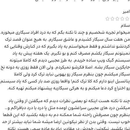
امیر
سلام
میخوام تجربه شخصیم و چند تا نکنه بگم که به درد افراد سیگاری میخوره.
من هفت سال سیگار کشیدم و عاشق سیگارم. به هیچ عنوان قصد ترک
کردنشو نداشتم و فقط میخواستم یه پاد بگیرم که در کنارش وقتایی که
نمیتونم سیگار بکشم مصرف کنم و بو نگیرم. یک هفته پیش یه پاد
سیستم گیک ویپ ساده خریدم. به طرز عجیبی دیدم که کاملا میتونه
جایگزین سیگار بشه. اصلا فکرشو نمیکردم. ولی الان فقط روزی یه دونه نخ
سیگار میکشم چون بنظرم سیگار رو یهویی نباید ترک کرد ولی کاملا
پتانسیل اینو دارم که کلا ترک کنم! واقعا روزی صد بار کسی که پاد سیستم
رو اختراع کرد دعا میکنم و به هرکی سیگاریه پیشنهاد میکنم تهیه کنه.
چند تا نکته هست اینکه تو بعضی نظرات دیدم که میگفتن از وقتی پاد
میکشن درد های عجیبی سراغشون اومده مثل پا درد یا درد دیافراگم و…
بنظرم چون مصرفش راحته شما ممکنه دم به دیقه بکشید که این قطعا
خوب نیست. وقتی بدن از نظر نیکوتین ارضا میشه شما نباید بیشتر از حد
نیاز بکشید. نیکوتین خودش در مقادیر زیاد یه ماده سمی هست. نکته