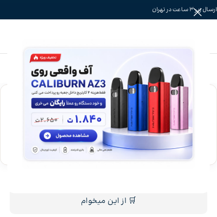
ارسال زیر 3 ساعت در تهران
خانه
»
جویس
»
جویس دینر لیدی
جویس کیک شاتوت دینر لیدی dinner lady blackberry
crumble juice
بروزرسانی قیمت 17 مرداد
فعلا بدون کامنت
برای بزرگنمایی کلیک کنید
ناموجود
قیمت محصول:
🛒 از این میخوام