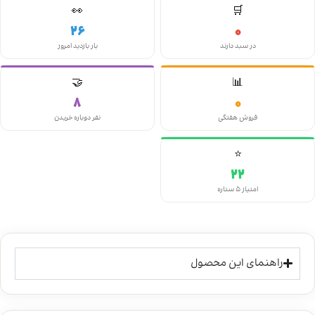
👀
🛒
26
0
در سبد دارند
بار بازدید امروز
🤝
📊
8
0
فروش هفتگی
نفر دوباره خریدن
⭐
22
امتیاز ۵ ستاره
راهنمای این محصول