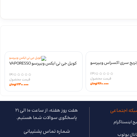
تریج سری اکسراس ویپرسو
کویل جی تی ایکس ویپرسو VAPORESSO
GTX COILS
(16)
(4)
۹۷۰.۰۰۰
تومان
۷۳۰.۰۰۰
تومان
که اجتماعی
هفت روز هفته، از ساعت 10 الی 21
پاسخگوی سوالات شما هستیم.
ج اینستاگرام
شماره تماس پشتیبانی
انال یوتوب