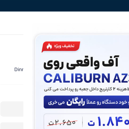
جویس تنباکو خامه دینرلیدی Dinner Lady Smooth
Tobacco
بروزرسانی قیمت 17 مرداد
فعلا بدون کامنت
قیمت محصول:
🛒 از این میخوام