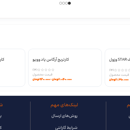
پاد یکبار مصرف 12000 پاف STAR وزول
کارتریج آرگاس پاد ووپو
کار
نیکوتین 50
(14)
(14)
۱.۰۴۰.۰۰۰
تومان
–
۹۲۰.۰۰۰
تومان
۱.۶۹۰.۰۰۰
تومان
م
لینک‌های مهم
شب
روش‌های ارسال
پی
شرایط گارانتی
ک