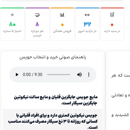
⭐
🤝
📊
👀
🛒
80
8
0
32
0
در سبد دارند
بار بازدید امروز
فروش هفتگی
نفر دوباره
امتیاز ۵ ستاره
خریدن
راهنمای صوتی خرید و انتخاب جویس
است که هر
 و تعادلی
مایع جویس جایگزین قلیان و مایع سالت نیکوتین
جایگزین سیگار است.
‌ کشیدید و
جویس نیکوتین کمتری دارد و برای افراد قلیانی یا
کسانی که روزانه تا ۳ نخ سیگار مصرف می‌کنند مناسب
است.