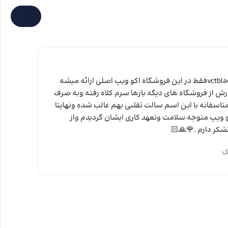
من 
سلام ودرود:این برند سالت vctblackفقط در این فروشگاه اکو ویپ اصلی ارائه میشه
کار
رش از فروشگاه های دیگه بارها سرم کلاه رفته وبه صرف
انت
اسفانه با این اسم سالت تقلبی بهم غالب شده ونهایتا
نظر
 ویپ متوجه سلامت وتعهد کاری ایشان گردیدم واز
وات
شکر دارم .🌹🙏🏻
مح
ک