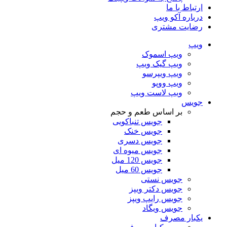
ارتباط با ما
درباره آکو ویپ
رضایت مشتری
ویپ
ویپ اسموک
ویپ گیک ویپ
ویپ ویپرسو
ویپ ووپو
ویپ لاست ویپ
جویس
بر اساس طعم و حجم
جویس تنباکویی
جویس خنک
جویس دسری
جویس میوه ای
جویس 120 میل
جویس 60 میل
جویس نستی
جویس دکتر ویپز
جویس رایپ ویپز
جویس ویگاد
یکبار مصرف