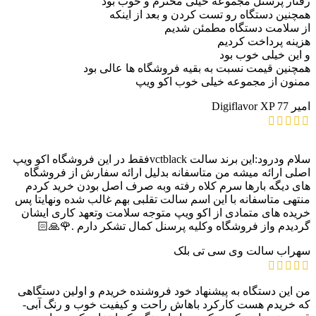
رفتار پرسنل مجموعه خیلی محترم و خوب بود
همچنین دستگاه رو تست کردن و بعد از اینکه
از سلامت دستگاه مطمئن شدیم
هزینه پرداخت کردیم
و این خیلی خوب بود
همچنین قیمت نسبت به بقیه فروشگاه ها عالی بود
ممنون از مجموعه خیلی خوب اکو ویپ
امیر
Digiflavor XP 77
سلام ودرود:این برند سالت vctblackفقط در این فروشگاه اکو ویپ
اصلی ارائه میشه من متاسفانه بدلیل ارائه سفارش از فروشگاه
های دیگه بارها سرم کلاه رفته وبه صرف اصل بودن خرید کردم
منتهی متاسفانه با این اسم سالت تقلبی بهم غالب شده ونهایتا پس
خریده های متمادی از اکو ویپ متوجه سلامت وتعهد کاری ایشان
گردیدم واز فروشگاه وکلیه پرسنل کمال تشکر دارم .🌹🙏🏻
سهراب
سالت وی سی تی بلک
من این دستگاه به پیشنهاد خود فروشنده خریدم و اولین دستگاهی
که خریدم هست کارکرد باهاش راحت و کیفیت خوب و رنگ آبی-