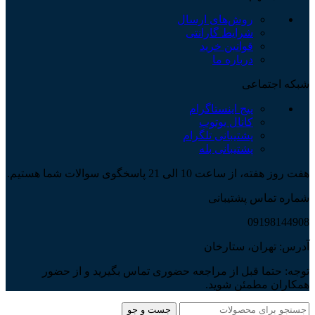
روش‌های ارسال
شرایط گارانتی
قوانین خرید
درباره ما
شبکه اجتماعی
پیج اینستاگرام
کانال یوتوب
پشتیبانی تلگرام
پشتیبانی بله
هفت روز هفته، از ساعت 10 الی 21 پاسخگوی سوالات شما هستیم.
شماره تماس پشتیبانی
09198144908
آدرس: تهران، ستارخان
توجه: حتما قبل از مراجعه حضوری تماس بگیرید و از حضور
همکاران مطمئن شوید.
جست و جو