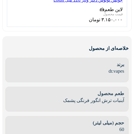
جویس لوتوس دکتر ویپز 120 میل Lotus
لاین طعم
🍰
۳.۱۵۰.۰۰۰
تومان
خلاصه‌ای از محصول
برند
dr.vapes
طعم محصول
آبنبات ترش انگور فرنگی پشمک
حجم (میلی لیتر)
60