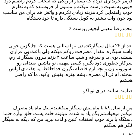
قزمر خریداری کردم که بسیار از رنگی که انتخاب کردم راضیم دود
خوبی به نسبت درست میکنه و ممنون از فروشنده که به نظرم
خوب راهنمایی کرد هزینه زیادی نکردم و واتش هم برای من مناسب
بود چون وات بیشتر به کویل بستگی داره تا خود دستگاه
محمدرضا معینی
ایجیس بوست 2
بعد از ۲۲ سال سیگارکشیدن تنها سالتی هست که جایگزین خوبی
واسه سیگاره. مقدار مصرفت رو‌کم میکنه ولی باعث بی قراری
نمیشه. بوی بد و سرفه و شب ساعت ۳ بزنم بیرون سبگار ندارم،
سرکار چطوری دود بگیرم کسی نفهمه، تو ماشبن صندلی رو
نسوزونم زن و بچه ازم فاصله نگیرن خداحافظ. یه هفته ی اولش
سخته، ام تی ال مصرف بشه بهتره، بقیش اوکیه. ما که راضی
هستیم.
صامت
سالت درای توباکو
من از سال ۸۸ تا ماه پیش سیگار میکشیدم..یک ماه پاد مصرف
میکنم میخواستم بگم پاد به شدت میتونه خلت پشت حلق بیاره حتما
دستگاه با برند خوب استفاده کنین و لذت ببرید من که دیگه به سیگار
فکر هم نمیکنم