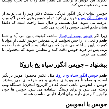
گذارید. این جویس با ترکیبی بی نظیر، شما را به یک تجربه‌ ویپینگ
متفاوت دعوت می‌ کند.
جویس آبنبات ترش انگور فرنگی پشمک دکتر ویپز را می ‌توانید از
فروشگاه‌ آکو ویپ
خریداری کنید. تمام جویس هایی که در آکو ویپ
عرضه می شوند اصل هستند، و خیال شما راحت است که دقیقا
همان طعم اصلی جویس را تجربه می کنید.
زیرا اگر
جویس ویپ اورجینال
نباشد، کیفیت پایین می آید و شما
طعم واقعی آن را حس نخواهید کرد. همچنین جویس تقلبی از مواد با
کیفیت پایین ساخته می شود که می تواند به سلامتی شما صدمه
بزند. پس در خرید جویس دقت کنید و مطمئن شوید که محصولی با
کیفیت می خرید.
پیشنهاد – جویس انگور سیاه یخ بازوکا
طعم
جویس انگور سیاه یخ بازوکا
مثل عکس محصول هوس برانگیز
است، و مطمئنا هم ویپرهای مبتدی و هم حرفه ای می پسندند.
جویس یا ایجویس مایعی است که در کارتریج (مخزن) دستگاه ویپ
ریخته می شود و برای ویپینگ استفاده می شود. جویس ها چون
نیکوتین کم تری دارند برای افراد قلیانی مناسب هستند.
جویس یا ایجویس