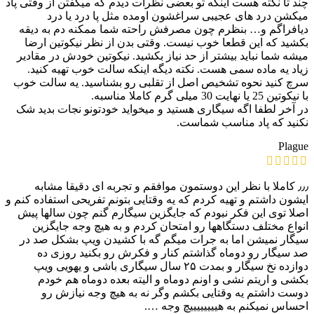
چند تا نکته هست اینکه تو بعضی نظرات دیدم که میگفتن از وقتی پاد
میکشن درد های عجیبی سراغشون اومده مثل پا درد یا درد
دیافراگم و… بنظرم چون مصرفش راحته شما ممکنه دم به دیقه
بکشید که این قطعا خوب نیست. وقتی بدن از نظر نیکوتین ارضا
میشه شما نباید بیشتر از حد نیاز بکشید. نیکوتین خودش در مقادیر
زیاد یه ماده سمی هست. نکته دیگه اینکه سالت خوب تهیه کنید.
سرچ کنید نحوه تشخیص اصل از تقلبی رو بشناسید. یه سالت خوب
با نیکوتین 25 یا نهایت 30 میلی گرم کاملا مناسبه.
در آخر لطفا اگه سیگاری هستید و میخواید خودتونو نجات بدید شک
نکنید که پاد مناسب شماست.
Plague
٫٫٫ کاملا با نظر این دوستمون موافقم و تجربه ای دقیقا مشابه
ایشون داشتم و تهیه کردم که یه وقتایی بتونم تفریحی استفاده کنم و
اصلا توی این فکر نبودم که جایگزین سیگارم گنم چون سالها پیش
انواع مختلف دستگاهها رو امتحان کردم و به هیچ وجه جایگزین
سیگار نمیشن اما به جرات میگم گه با کشیدن ویپ بشکل صد در
صد سیگار رو دوماه گذاشتم کنار و فکرش رو بکنید روزی ده
دوازده نخ سیگار و بمدت ۲۵ سال سیگاری باشی و یهویی ویپ
بکشی و اریتم نشی و اونم دوماه و الیته بعده دوماه هم خودم
دوست داشتم یه وقتایی بکشم وگر نه به هیچ وجه نیازش رو
احساس نمیکنم به هییییییییچ وجه ….