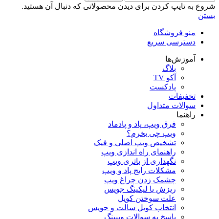
شروع به تایپ کردن برای دیدن محصولاتی که دنبال آن هستید.
بستن
منو فروشگاه
دسترسی سریع
آموزش‌ها
بلاگ
آکو TV
پادکست
تخفیفات
سوالات متداول
راهنما
فرق ویپ، پاد و پادماد
ویپ چی بخرم؟
تشخیص ویپ اصلی و فیک
راهنمای راه اندازی ویپ
نگهداری از باتری ویپ
مشکلات رایج پاد و ویپ
چشمک زدن چراغ ویپ
ریزش یا لیکینگ جویس
علت سوختن کویل
انتخاب کویل سالت و جویس
پاسخ به سوالات ویپینگ