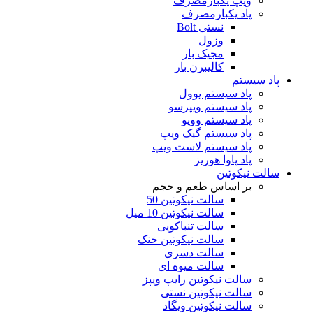
ویپ یکبارمصرف
پاد یکبارمصرف
نستی Bolt
وزول
مجیک بار
کالیبرن بار
پاد سیستم
پاد سیستم یوول
پاد سیستم ویپرسو
پاد سیستم ووپو
پاد سیستم گیک ویپ
پاد سیستم لاست ویپ
پاد پاوا هوریز
سالت نیکوتین
بر اساس طعم و حجم
سالت نیکوتین 50
سالت نیکوتین 10 میل
سالت تنباکویی
سالت نیکوتین خنک
سالت دسری
سالت میوه ای
سالت نیکوتین رایپ ویپز
سالت نیکوتین نستی
سالت نیکوتین ویگاد