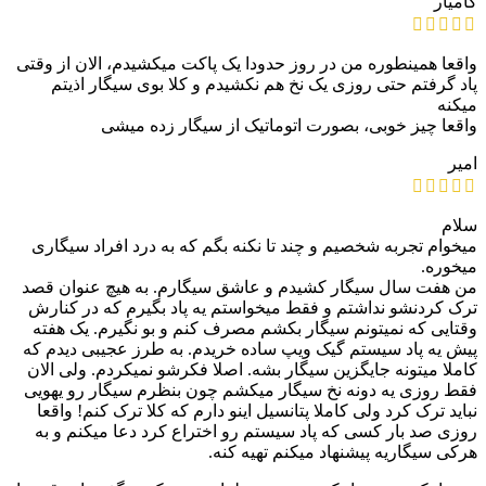
کامیار
واقعا همینطوره من در روز حدودا یک پاکت میکشیدم، الان از وقتی
پاد گرفتم حتی روزی یک نخ هم نکشیدم و کلا بوی سیگار اذیتم
میکنه
واقعا چیز خوبی، بصورت اتوماتیک از سیگار زده میشی
امیر
سلام
میخوام تجربه شخصیم و چند تا نکنه بگم که به درد افراد سیگاری
میخوره.
من هفت سال سیگار کشیدم و عاشق سیگارم. به هیچ عنوان قصد
ترک کردنشو نداشتم و فقط میخواستم یه پاد بگیرم که در کنارش
وقتایی که نمیتونم سیگار بکشم مصرف کنم و بو نگیرم. یک هفته
پیش یه پاد سیستم گیک ویپ ساده خریدم. به طرز عجیبی دیدم که
کاملا میتونه جایگزین سیگار بشه. اصلا فکرشو نمیکردم. ولی الان
فقط روزی یه دونه نخ سیگار میکشم چون بنظرم سیگار رو یهویی
نباید ترک کرد ولی کاملا پتانسیل اینو دارم که کلا ترک کنم! واقعا
روزی صد بار کسی که پاد سیستم رو اختراع کرد دعا میکنم و به
هرکی سیگاریه پیشنهاد میکنم تهیه کنه.