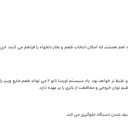
این دستگاه با پاد های URSA سازگار است و طعم ‌های متنوعی را ارائه می ‌دهد. کارتریج های همراه با این دستگاه دارای مقاومت ‌های 0.6 اهم و 0.8 اهم هستند که امکان انتخاب طعم و بخار دلخواه را فراهم می ‌کنند. این
حداکثر توان خروجی این پاد سیستم 22 وات است. یعنی دستگاه می‌ تواند تا 22 وات قدرت تولید کند. هرچه توان بالاتر باشد، بخار تولید شده گرم ‌تر و غلیظ ‌تر خواهد بود. پاد سیستم اورسا نانو 2 می ‌تواند طعم مایع ویپ را
ثیف شدن دستگاه جلوگیری می ‌کند.