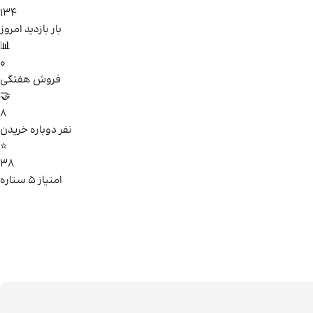
134
بار بازدید امروز
📊
0
فروش هفتگی
🤝
8
نفر دوباره خریدن
⭐
38
امتیاز ۵ ستاره