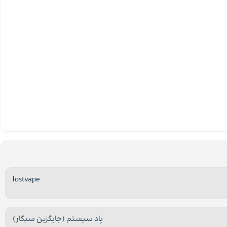
lostvape
پاد سیستم (جایگزین سیگار)