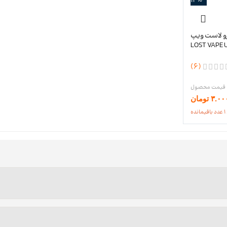
رو لاست ویپ
LOST VAPE 
(6)
۳.۰۰
تومان
ده