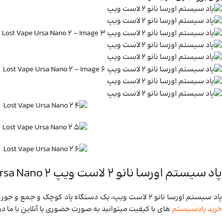
پاد سیستم اورسا نانو ۲ لاست ویپ Lost Vape Ursa Nano 2
اد سیستم اورسا نانو 2 لاست ویپ، یک دستگاه پاد کوچک و جمع ‌و جور است که طراحی منحصر به فرد و پیشرفته ‌ای دارد. این دستگاه با استفاده از چیپست Quest 2.0، توان خروجی حداکثر 22 وات را ارائه می‌ دهد. برای
خرید پادسیستم
های با کیفیت میتوانید به صورت حضوری یا آنلاین با ما در 