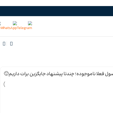
ل فعلا ناموجوده؛ چندتا پیشنهاد جایگزین برات داریم🙂