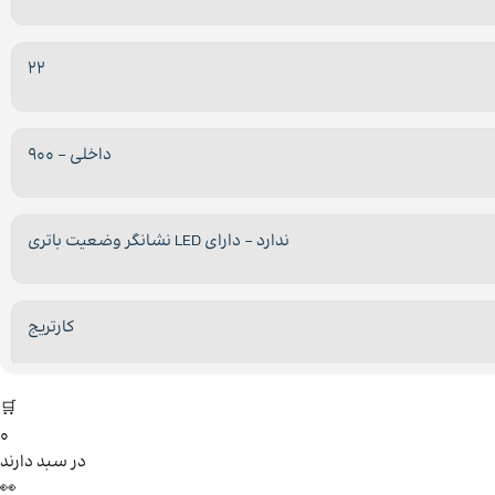
22
داخلی – 900
ندارد – دارای LED نشانگر وضعیت باتری
کارتریج
🛒
0
در سبد دارند
👀