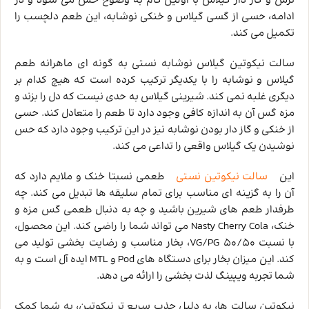
ترش و گاز دار گیلاس با اولین کام به وضوح حس می ‌شود و در
ادامه، حسی از گسی گیلاس و خنکی نوشابه، این طعم دلچسب را
تکمیل می ‌کند.
سالت نیکوتین گیلاس نوشابه نستی به گونه ‌ای ماهرانه طعم
گیلاس و نوشابه را با یکدیگر ترکیب کرده است که هیچ کدام بر
دیگری غلبه نمی ‌کند. شیرینی گیلاس به حدی نیست که دل را بزند و
مزه گس آن به اندازه کافی وجود دارد تا طعم را متعادل کند. حسی
از خنکی و گاز دار بودن نوشابه نیز در این ترکیب وجود دارد که حس
نوشیدن یک گیلاس واقعی را تداعی می‌ کند.
این
سالت نیکوتین نستی
طعمی نسبتا خنک و ملایم دارد که
آن را به گزینه ‌ای مناسب برای تمام سلیقه‌ ها تبدیل می ‌کند. چه
طرفدار طعم ‌های شیرین باشید و چه به دنبال طعمی گس ‌مزه و
خنک، Nasty Cherry Cola می‌ تواند شما را راضی کند. این محصول،
با نسبت VG/PG 50/50، بخار مناسب و رضایت ‌بخشی تولید می
‌کند. این میزان بخار برای دستگاه‌ های Pod و MTL ایده ‌آل است و به
شما تجربه ویپینگ لذت ‌بخشی را ارائه می ‌دهد.
نیکوتین‌ سالت ها، به دلیل جذب سریع‌ تر نیکوتین، به شما کمک