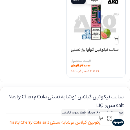
35
30
حجم
NIC
سالت نیکوتین گوآوا یخ نستی
nasty guava ice salt سری LIQ
۱.۶۲۰.۰۰۰
تومان
فقط 3 عدد باقیمانده
سالت نیکوتین گیلاس نوشابه نستی Nasty Cherry Cola
salt سری LIQ
بروزرسانی قیمت 16 مرداد
فعلا بدون کامنت
برای بزرگنمایی کلیک کنید
ناموجود