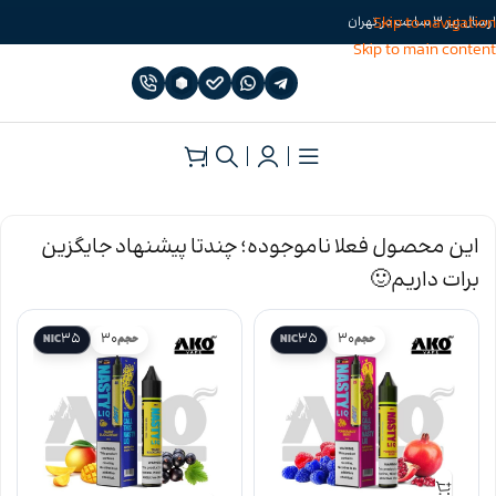
Skip to navigation
ارسال زیر 3 ساعت در تهران
Skip to main content
خانه
»
سالت نیکوتین
»
سالت نیکوتین نستی
این محصول فعلا ناموجوده؛ چندتا پیشنهاد جایگزین
برات داریم🙂
35
30
35
30
حجم
NIC
حجم
NIC