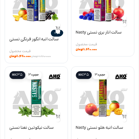
سالت انار بری نستی Nasty
-9%
Pomegranate Berry salt سری
سالت انبه انگور فرنگی نستی
LIQ
Nasty Mango Blackcurrant
۱.۶۲۰.۰۰۰
تومان
salt سری LIQ
۱.۴۷۰.۰۰۰
تومان
۱.۶۲۰.۰۰۰
تومان
35
30
35
30
حجم
NIC
حجم
NIC
سالت انبه هلو نستی Nasty
سالت نیکوتین نعنا نستی
Mango Peach salt سری LIQ
Nasty Spearmint salt سری LIQ