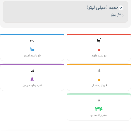
حجم (میلی لیتر)
50
,
30
👀
🛒
10
0
در سبد دارند
بار بازدید امروز
🤝
📊
8
0
فروش هفتگی
نفر دوباره خریدن
⭐
34
امتیاز ۵ ستاره