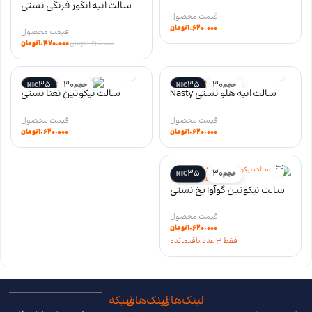
Pomegranate Berry salt سری
سالت انبه انگور فرنگی نستی
LIQ
Nasty Mango Blackcurrant
۱.۶۲۰.۰۰۰
تومان
salt سری LIQ
۱.۴۷۰.۰۰۰
تومان
۱.۶۲۰.۰۰۰
تومان
35
30
35
30
حجم
NIC
حجم
NIC
سالت انبه هلو نستی Nasty
سالت نیکوتین نعنا نستی
Mango Peach salt سری LIQ
Nasty Spearmint salt سری LIQ
۱.۶۲۰.۰۰۰
تومان
۱.۶۲۰.۰۰۰
تومان
35
30
حجم
NIC
سالت نیکوتین گوآوا یخ نستی
nasty guava ice salt سری LIQ
۱.۶۲۰.۰۰۰
تومان
فقط 3 عدد باقیمانده
لینک‌های
لینک‌های
شبکه