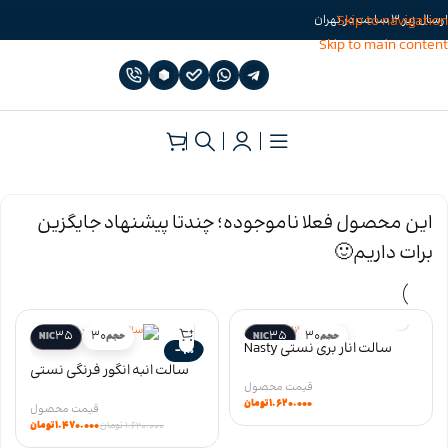
Skip to navigation
ارسال زیر 3 ساعت در تهران
Skip to main content
خانه
»
سالت نیکوتین
»
سالت نیکوتین نستی
این محصول فعلا ناموجوده؛ چندتا پیشنهاد جایگزین
برات داریم🙂
35
30
35
30
حجم
NIC
حجم
NIC
سالت انار بری نستی Nasty
-9%
Pomegranate Berry salt سری
سالت انبه انگور فرنگی نستی
LIQ
Nasty Mango Blackcurrant
۱.۶۲۰.۰۰۰
تومان
salt سری LIQ
۱.۴۷۰.۰۰۰
تومان
۱.۶۲۰.۰۰۰
تومان