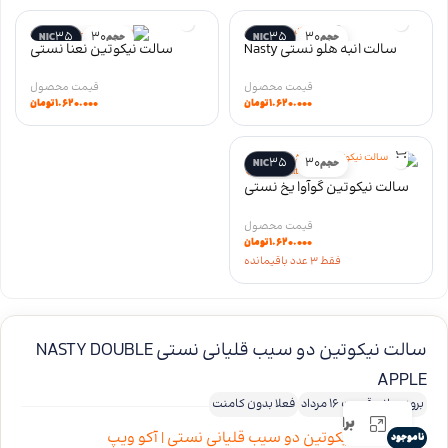
35
30
35
30
حجم
NIC
حجم
NIC
سالت انبه هلو نستی Nasty
سالت نیکوتین نعنا نستی
Mango Peach salt سری LIQ
Nasty Spearmint salt سری LIQ
۱.۶۲۰.۰۰۰
تومان
۱.۶۲۰.۰۰۰
تومان
35
30
حجم
NIC
سالت نیکوتین گوآوا یخ نستی
nasty guava ice salt سری LIQ
۱.۶۲۰.۰۰۰
تومان
فقط 3 عدد باقیمانده
سالت نیکوتین دو سیب قلیانی نستی NASTY DOUBLE
APPLE
بروزرسانی قیمت 16 مرداد
فعلا بدون کامنت
برای بزرگنمایی کلیک کنید
ناموجود