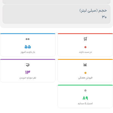
حجم (میلی لیتر)
30
👀
🛒
55
0
در سبد دارند
بار بازدید امروز
🤝
📊
13
0
فروش هفتگی
نفر دوباره خریدن
⭐
89
امتیاز ۵ ستاره