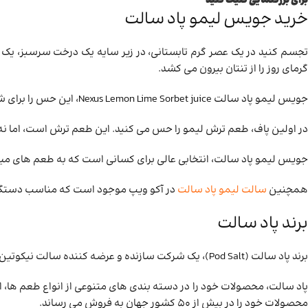
برای بزرگنمایی کلیک کنید
خرید جویس لیمو پاد سالت
تجسم کنید در یک عصر گرم تابستانی، در زیر سایه یک درخت سرسبز، یک ل
گرمای روز را از تنتان بیرون می‌ کشد.
جویس لیمو پاد سالت Nexus Lemon Lime Sorbet juice، این حس را برای شما زنده می کند. طعم ترش لیمو ترش بافت پودری، و طعم ملس سوربت لیمویی (دسری مانند شربت لیمو)، ترکیبی بی‌ نظیر را ایجاد می ‌کند.
در اولین پاف، طعم ترش لیمو را حس می کنید. این طعم ترش است، اما نه آ
جویس لیمو پاد سالت، انتخابی عالی برای کسانی است که به طعم‌ های میوه ‌
همچنین
سالت لیمو پاد سالت
در آکو ویپ موجود است که مناسب دستگاه
برند پاد سالت
برند پاد سالت (Pod Salt)، یک شرکت سازنده و عرضه کننده سالت نیکوتین و جویس است. این برند از زمانی که تاسیس شد، به سرعت به یکی از محبوب ‌ترین برند های سالت نیکوتین در جهان تبدیل شد.
پاد سالت، محصولات خود را در دسته بندی ‌های متنوعی از انواع طعم ها، 
محصولات خود را در بیش از 50 کشور جهان به فروش می رساند.