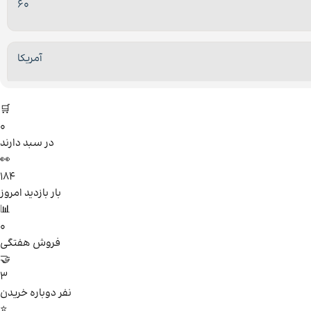
60
آمریکا
🛒
0
در سبد دارند
👀
184
بار بازدید امروز
📊
0
فروش هفتگی
🤝
3
نفر دوباره خریدن
⭐