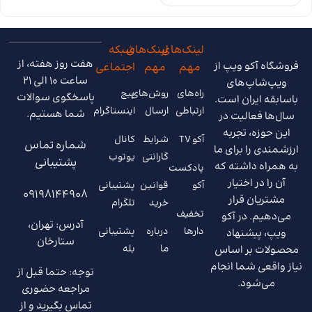
لینک‌های
لینک‌های
شبکه
هفت روز هفته، از
فروشگاه آکو ویپ از
مهم
مهم
اجتماعی
ساعت 10 الی 21
ویپ‌شاپ‌های
راه‌های
روش‌های
پیج
پاسخگوی سوالات
باسابقه ایران است.
ارتباطی
ارسال
اینستاگرام
شما هستیم.
سال‌ها فعالیت در
این حوزه، تجربه
آکو TV
شرایط
کانال
شماره تماس
ارزشمندی را برای ما
گارانتی
یوتوب
پشتیبانی
به همراه داشته که
پادکست
آن را در اختیار
آکو
قوانین
پشتیبانی
09198144908
مشتریان قرار
خرید
تلگرام
تخفیف
می‌دهیم. در آکو
آدرس: تهران،
دارها
درباره
پشتیبانی
ویپ، پیشنهاد
ستارخان
ما
بله
محصولات بر اساس
نیاز واقعی شما انجام
توجه: حتما قبل از
می‌شود.
مراجعه حضوری
تماس بگیرید و از