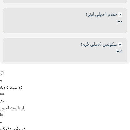
حجم (میلی لیتر)
30
نیکوتین (میلی گرم)
35
🛒
0
در سبد دارند
👀
86
بار بازدید امروز
📊
0
فروش هفتگی