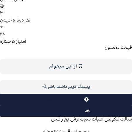
🤝
3
نفر دوباره خریدن
⭐
114
امتیاز ۵ ستاره
قیمت محصول:
🛒 از این میخوام
ویپینگ خوبی داشته باشی💨
بررسی اصالت محصول
راهنمای ارسال سفارش
سالت نیکوتین آبنبات سیب ترش یخ راتلس
بروزرسانی قیمت 17 مرداد