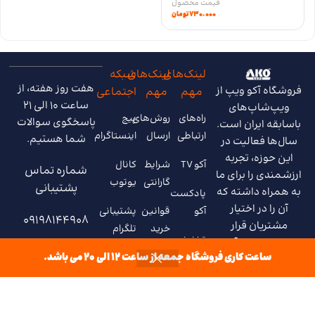
(14)
۱.۰۴۰.۰۰۰
تومان
–
۹۲۰.۰۰۰
تومان
کویل جی تی ایکس ویپرسو
VAPORESSO GTX COILS
(4)
۷۳۰.۰۰۰
تومان
لینک‌های
لینک‌های
شبکه
هفت روز هفته، از
فروشگاه آکو ویپ از
مهم
مهم
اجتماعی
ساعت 10 الی 21
ویپ‌شاپ‌های
راه‌های
روش‌های
پیج
پاسخگوی سوالات
باسابقه ایران است.
ارتباطی
ارسال
اینستاگرام
شما هستیم.
سال‌ها فعالیت در
ساعت کاری فروشگاه جمعه از ساعت 12 الی 20 می باشد.
این حوزه، تجربه
آکو TV
شرایط
کانال
شماره تماس
ارزشمندی را برای ما
گارانتی
یوتوب
پشتیبانی
به همراه داشته که
پادکست