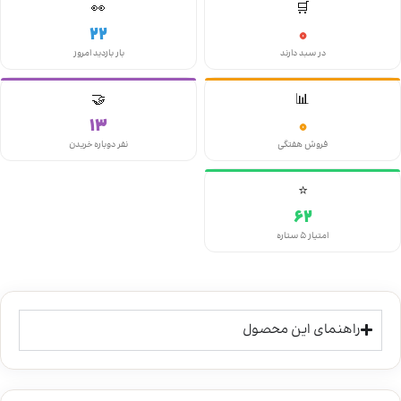
👀
🛒
22
0
در سبد دارند
بار بازدید امروز
🤝
📊
13
0
فروش هفتگی
نفر دوباره خریدن
⭐
62
امتیاز ۵ ستاره
راهنمای این محصول