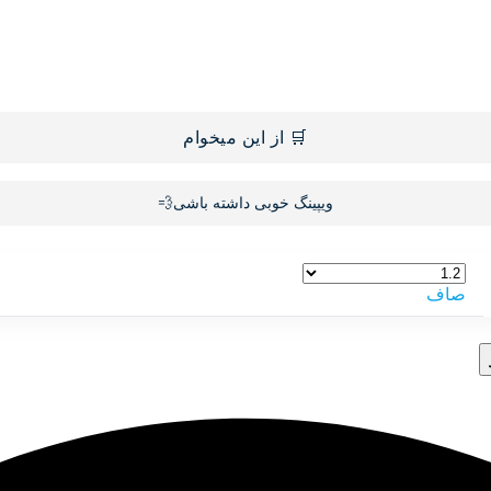
🛒 از این میخوام
ویپینگ خوبی داشته باشی💨
صاف