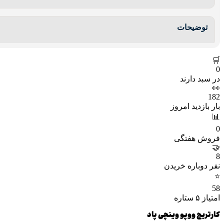
توضیحات
🛒
0
در سبد دارند
👀
182
بار بازدید امروز
📊
0
فروش هفتگی
🤝
8
نفر دوباره خریدن
⭐
58
امتیاز ۵ ستاره
کارتریج ووپو وینچی پاد