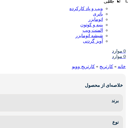
جانبی
ویپ و پاد کارکرده
باتری
اتومایزر
پنبه و کوتون
المنت ویپ
شیشه اتومایزر
آویز گردنی
0
موارد
0
موارد
خانه
»
کارتریج
»
کارتریج ووپو
خلاصه‌ای از محصول
برند
نوع