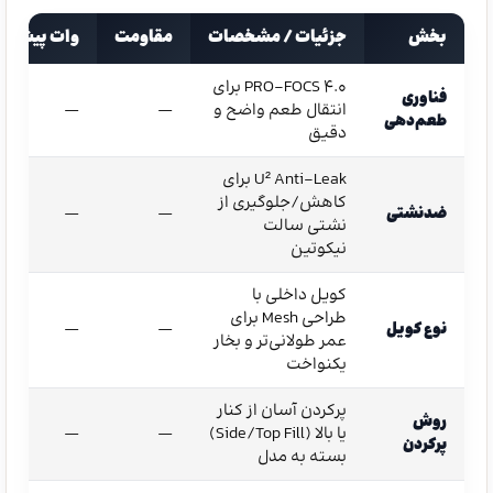
بخش
جزئیات / مشخصات
مقاومت
وات پیشنها
PRO-FOCS 4.0 برای
فناوری
انتقال طعم واضح و
—
—
طعم‌دهی
دقیق
U² Anti-Leak برای
کاهش/جلوگیری از
ضدنشتی
—
—
نشتی سالت
نیکوتین
کویل داخلی با
طراحی Mesh برای
نوع کویل
—
—
عمر طولانی‌تر و بخار
یکنواخت
پرکردن آسان از کنار
روش
یا بالا (Side/Top Fill)
—
—
پرکردن
بسته به مدل