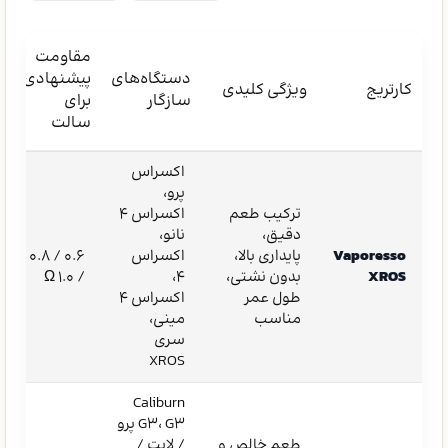
مقاومت
ظ
دستگاه‌های
پیشنهادی
کارتریج
ویژگی کلیدی
ن
سازگار
برای
م
سالت
اکسراس
پرو،
ترکیب طعم
اکسراس ۴
دقیق،
نانو،
Vaporesso
پایداری بالا،
اکسراس
۰.۶ / ۰.۸
XROS
بدون نشتی،
۴،
/ ۱.۰ Ω
طول عمر
اکسراس ۴
مناسب
مینی،
سری
XROS
Caliburn
G3، G3 پرو
طعم خالص و
/ لایت /