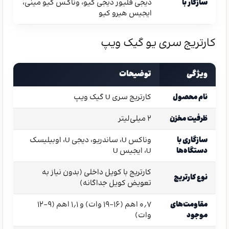
سازگار با
دیجی فلیور دیجی کیو، وناکـس کیو مینی،
ایجیس هیرو کیو
کارتریج سری یو گیک ویپ
ویژگی
توضیحات
نام محصول
کارتریج سری U گیک ویپ
ظرفیت مخزن
۲ میلی‌لیتر
سازگاری با
وناکس U، ساندریو، دیجی U، اوبیلیسک
دستگاه‌ها
U، ایجیس U
کارتریج با کویل داخلی (بدون نیاز به
نوع کارتریج
تعویض کویل جداگانه)
مقاومت‌های
۰٫۷ اهم (۱۶–۱۹ وات) و ۱٫۱ اهم (۹–۱۲
موجود
وات)