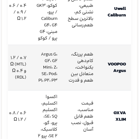
طبیعی،
کوکو، GK3
۰.۴ / ۰.۶
Uwell
نشتی کم،
/ پرو،
/ ۰.۹ /
Caliburn
بالاترین سطح
Caliburn
۱.۲ Ω
طعم‌رسانی
G4، G4
مینی، G4
پرو / کوکو
طعم پررنگ،
Argus G،
۰.۷ / ۱.۲
کام‌دهی
G2، G2
Ω (MTL)
VOOPOO
یکنواخت،
Mini، Z،
Argus
و ۰.۴ Ω
متعادل بین
SE، Pod،
(RDL)
طعم و قدرت
P1، P2، P3
اکسوا
قیمت
اکسلیم،
مناسب،
اکسلیم
۰.۶ / ۰.۸
OXVA
طعم قابل
SE، SQ،
/ ۱.۲ Ω
XLIM
قبول، نصب
پرو، گو،
آسان
کلاسیک،
SE 2، پرو 2