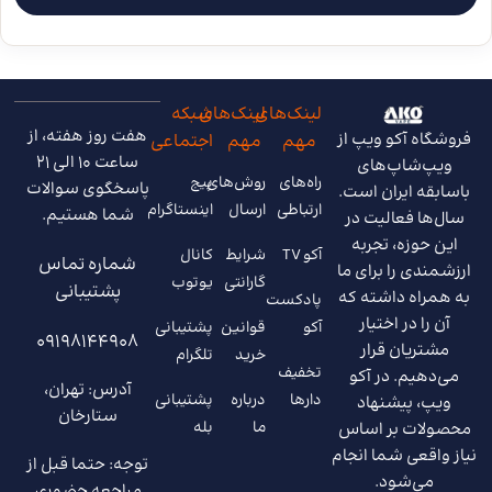
لینک‌های
لینک‌های
شبکه
هفت روز هفته، از
فروشگاه آکو ویپ از
مهم
مهم
اجتماعی
ساعت 10 الی 21
ویپ‌شاپ‌های
راه‌های
روش‌های
پیج
پاسخگوی سوالات
باسابقه ایران است.
ارتباطی
ارسال
اینستاگرام
شما هستیم.
سال‌ها فعالیت در
این حوزه، تجربه
آکو TV
شرایط
کانال
شماره تماس
ارزشمندی را برای ما
گارانتی
یوتوب
پشتیبانی
به همراه داشته که
پادکست
آن را در اختیار
آکو
قوانین
پشتیبانی
09198144908
مشتریان قرار
خرید
تلگرام
تخفیف
می‌دهیم. در آکو
آدرس: تهران،
دارها
درباره
پشتیبانی
ویپ، پیشنهاد
ستارخان
ما
بله
محصولات بر اساس
نیاز واقعی شما انجام
توجه: حتما قبل از
می‌شود.
مراجعه حضوری