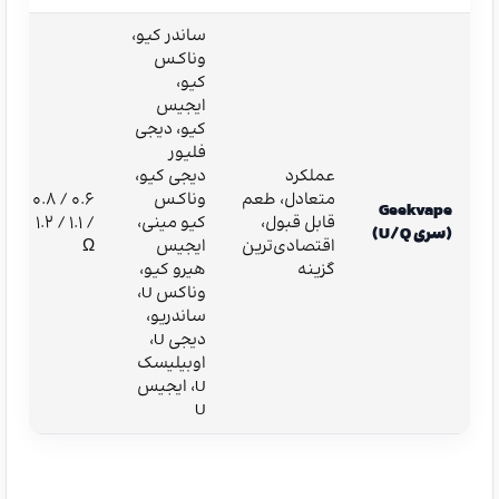
ساندر کیو،
وناکـس
کیو،
ایجیس
کیو، دیجی
فلیور
عملکرد
دیجی کیو،
متعادل، طعم
وناکـس
۰.۶ / ۰.۸
Geekvape
قابل قبول،
کیو مینی،
/ ۱.۱ / ۱.۲
(سری U/Q)
اقتصادی‌ترین
ایجیس
Ω
گزینه
هیرو کیو،
وناکس U،
ساندریو،
دیجی U،
اوبیلیسک
U، ایجیس
U