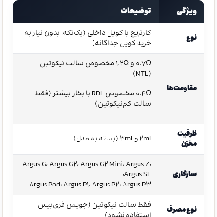
ویژگی
توضیحات
کارتریج با کویل داخلی (یک‌تکه، بدون نیاز به
نوع
خرید کویل جداگانه)
0.7Ω و 1.2Ω مخصوص سالت نیکوتین
(MTL)
مقاومت‌ها
0.4Ω مخصوص RDL با بخار بیشتر (فقط
سالت کم‌نیکوتین)
ظرفیت
2ml و 3ml (بسته به مدل)
مخزن
Argus G، Argus G2، Argus G2 Mini، Argus Z،
سازگاری
Argus SE،
Argus Pod، Argus P1، Argus P2، Argus P3
فقط سالت نیکوتین (جویس فری‌بیس
نوع مصرف
استفاده نشود)