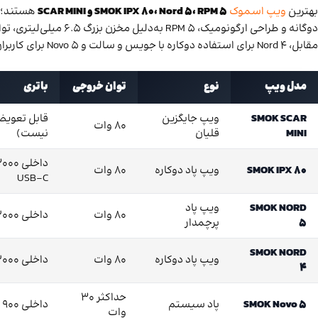
بهترین
ویپ اسموک
SMOK IPX 80، Nord 5، RPM 5 و SCAR MINI
مقابل، Nord 4 برای استفاده دوکاره با جویس و سالت و Novo 5 برای کاربران علاقه‌مند به دستگاهی سبک، جمع‌وجور و کم‌توان‌تر مناسب‌تر است.
مدل ویپ
نوع
توان خروجی
باتری
SMOK SCAR
ویپ جایگزین
80 وات
MINI
قلیان
نیست)
SMOK IPX 80
ویپ پاد دوکاره
80 وات
USB-C
SMOK NORD
ویپ پاد
80 وات
داخلی 2000 میلی‌آمپر
5
پرچمدار
SMOK NORD
ویپ پاد دوکاره
80 وات
داخلی 2000 میلی‌آمپر
4
حداکثر 30
SMOK Novo 5
پاد سیستم
داخلی 900 میلی‌آمپر
وات