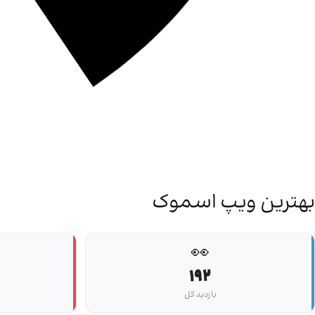
بهترین ویپ اسموک
👀
192
بازدید کل