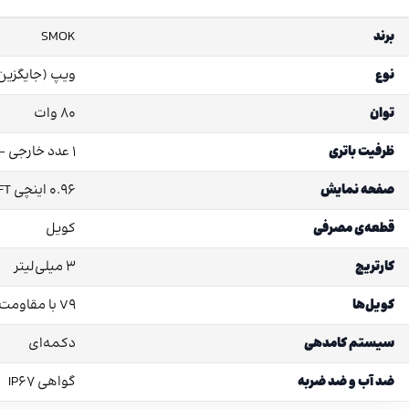
برند
SMOK
نوع
ویپ (جایگزین 
توان
80 وات
ظرفیت باتری
1 عدد خارجی – سازگار با مدل 18650 (باتری داخل پک نیست)
صفحه نمایش
0.96 اینچی TFT رنگی
قطعه‌ی مصرفی
کویل
کارتریج
3 میلی‌لیتر
کویل‌ها
V9 با مقاومت 0.15 اهم (دو عدد داخل پک)
سیستم کامدهی
دکمه‌ای
ضد آب و ضد ضربه
گواهی IP67