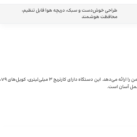
طراحی خوش‌دست و سبک، دریچه هوا قابل تنظیم،
محافظت هوشمند
ویپ اسکار مینی اسموک (SMOK SCAR MINI) دستگاهی جمع و جور و خوش‌دست با توان 80 وات و چیپست IQ-80 است که تجربه ویپینگ قوی و ایمن را ارائه می‌دهد. این دستگاه دارای کارتریج 3 میلی‌لیتری، کویل‌های V9،