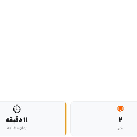
⏱️
💬
2
11 دقیقه
نظر
زمان مطالعه