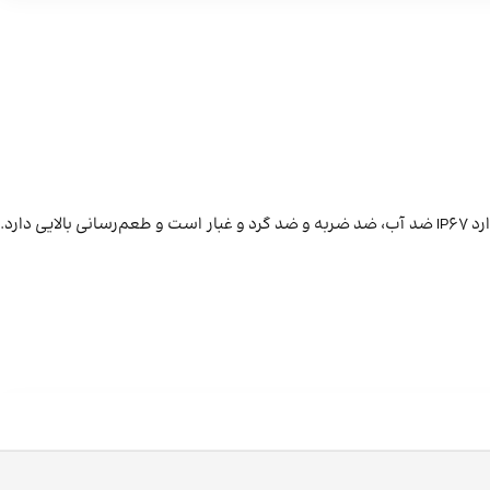
SMOK IPX 80 یک ویپ پاد دوکاره با توان 80 وات و باتری 3000 میلی‌آمپری است که از کویل‌های RPM و RPM2 پشتیبانی می‌کند. این دستگاه با استاندارد IP67 ضد آب، ضد ضربه و ضد گرد و غبار است و طعم‌رسانی بالایی دارد.