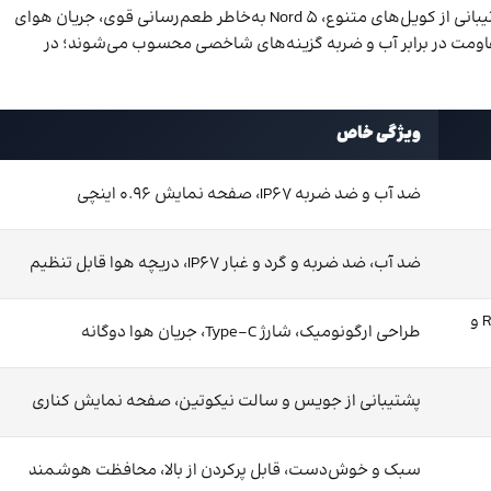
هستند؛ IPX 80 به‌دلیل باتری ۳۰۰۰ میلی‌آمپری، بدنه مقاوم با استاندارد IP67 و پشتیبانی از کویل‌های متنوع، Nord 5 به‌خاطر طعم‌رسانی قوی، جریان هوای
ری، توان ۸۰ وات و کویل‌های RPM 3 و SCAR MINI به‌خاطر باتری قابل‌تعویض و مقاومت در برابر آب و ضربه گزینه‌های شاخصی محسوب می‌شوند؛ در
ویژگی خاص
ضد آب و ضد ضربه IP67، صفحه نمایش 0.96 اینچی
ضد آب، ضد ضربه و گرد و غبار IP67، دریچه هوا قابل تنظیم
RPM 3 Meshed 0.15Ω و
طراحی ارگونومیک، شارژ Type-C، جریان هوا دوگانه
پشتیبانی از جویس و سالت نیکوتین، صفحه نمایش کناری
سبک و خوش‌دست، قابل پرکردن از بالا، محافظت هوشمند