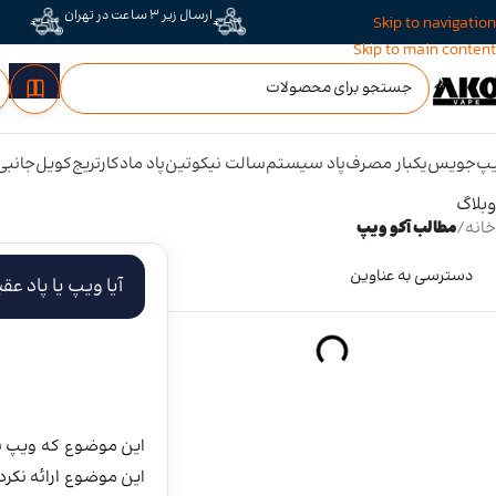
ارسال زیر 3 ساعت در تهران
Skip to navigation
Skip to main content
پ
جویس
یکبار مصرف
پاد سیستم
سالت نیکوتین
پاد ماد
کارتریج
کویل
جانبی
وبلاگ
خانه
/
مطالب آکو ویپ
دسترسی به عناوین
آیا ویپ یا پاد عق
این موضوع که ویپ با
این موضوع ارائه نکر