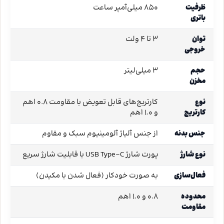
ظرفیت
850 میلی‌آمپر ساعت
باتری
توان
3 تا 4 ولت
خروجی
حجم
3 میلی‌لیتر
مخزن
نوع
کارتریج‌های قابل تعویض با مقاومت 0.8 اهم
کارتریج
و 1.0 اهم
جنس بدنه
از جنس آلیاژ آلومینیوم سبک و مقاوم
نوع شارژ
پورت شارژ USB Type-C با قابلیت شارژ سریع
فعال‌سازی
به صورت خودکار (فعال شدن با مکیدن)
محدوده
0.8 و 1.0 اهم
مقاومت