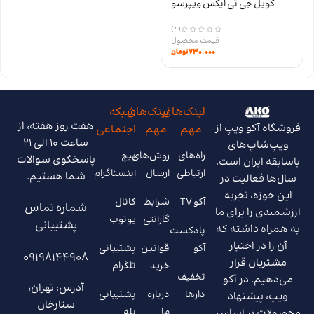
کویل جی تی ایکس ویپرسو
VAPORESSO GTX COILS
(4)
۷۳۰.۰۰۰
تومان
لینک‌های
لینک‌های
شبکه
هفت روز هفته، از
فروشگاه آکو ویپ از
مهم
مهم
اجتماعی
ساعت 10 الی 21
ویپ‌شاپ‌های
راه‌های
روش‌های
پیج
پاسخگوی سوالات
باسابقه ایران است.
ارتباطی
ارسال
اینستاگرام
شما هستیم.
سال‌ها فعالیت در
این حوزه، تجربه
آکو TV
شرایط
کانال
شماره تماس
ارزشمندی را برای ما
گارانتی
یوتوب
پشتیبانی
به همراه داشته که
پادکست
آن را در اختیار
آکو
قوانین
پشتیبانی
09198144908
مشتریان قرار
خرید
تلگرام
تخفیف
می‌دهیم. در آکو
آدرس: تهران،
دارها
درباره
پشتیبانی
ویپ، پیشنهاد
ستارخان
ما
بله
محصولات بر اساس