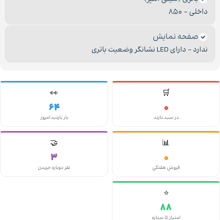
داخلی – 850
صفحه نمایش
ندارد – دارای LED نشانگر وضعیت باتری
👀
🛒
64
0
در سبد دارند
بار بازدید امروز
🤝
📊
3
0
فروش هفتگی
نفر دوباره خریدن
⭐
88
امتیاز ۵ ستاره