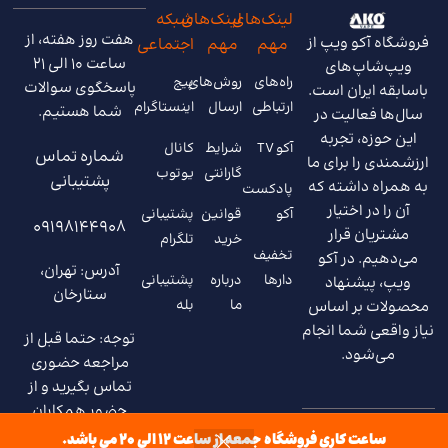
لینک‌های
لینک‌های
شبکه
هفت روز هفته، از
فروشگاه آکو ویپ از
مهم
مهم
اجتماعی
ساعت 10 الی 21
ویپ‌شاپ‌های
راه‌های
روش‌های
پیج
پاسخگوی سوالات
باسابقه ایران است.
ارتباطی
ارسال
اینستاگرام
شما هستیم.
سال‌ها فعالیت در
این حوزه، تجربه
آکو TV
شرایط
کانال
شماره تماس
ارزشمندی را برای ما
گارانتی
یوتوب
پشتیبانی
به همراه داشته که
پادکست
آن را در اختیار
آکو
قوانین
پشتیبانی
09198144908
مشتریان قرار
خرید
تلگرام
تخفیف
می‌دهیم. در آکو
آدرس: تهران،
دارها
درباره
پشتیبانی
ویپ، پیشنهاد
ستارخان
ما
بله
محصولات بر اساس
نیاز واقعی شما انجام
توجه: حتما قبل از
می‌شود.
مراجعه حضوری
تماس بگیرید و از
حضور همکاران
مطمئن شوید.
ساعت کاری فروشگاه جمعه از ساعت 12 الی 20 می باشد.