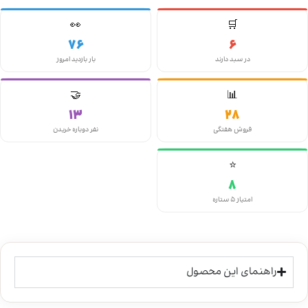
👀
🛒
76
6
در سبد دارند
بار بازدید امروز
🤝
📊
13
28
فروش هفتگی
نفر دوباره خریدن
⭐
8
امتیاز ۵ ستاره
راهنمای این محصول